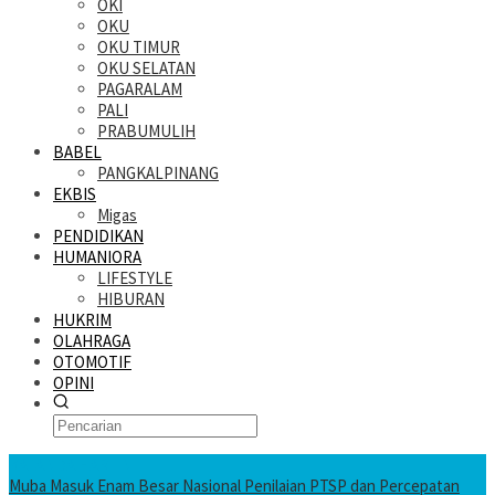
OKI
OKU
OKU TIMUR
OKU SELATAN
PAGARALAM
PALI
PRABUMULIH
BABEL
PANGKALPINANG
EKBIS
Migas
PENDIDIKAN
HUMANIORA
LIFESTYLE
HIBURAN
HUKRIM
OLAHRAGA
OTOMOTIF
OPINI
KATANDA HARI INI
Muba Masuk Enam Besar Nasional Penilaian PTSP dan Percepatan