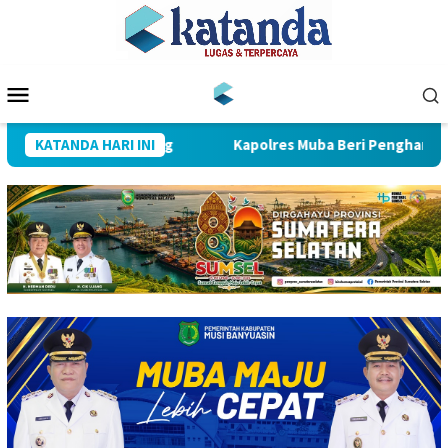
Loncat
ke
konten
Menu
Mobile
 Regu Siap Bertanding
KATANDA HARI INI
Kapolres Muba Beri Penghargaan k