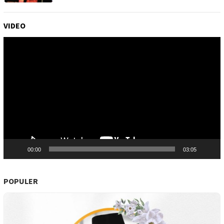
VIDEO
Pemutar
Video
00:00
03:05
POPULER