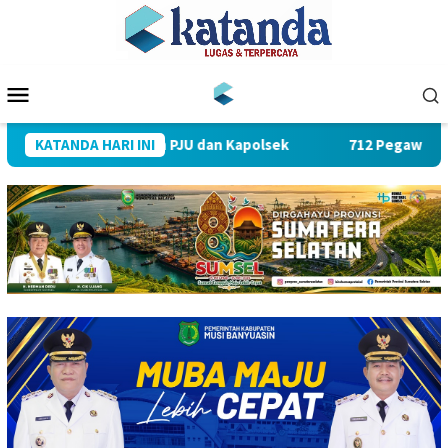
Loncat
ke
konten
Menu
Mobile
ertijab Sejumlah PJU dan Kapolsek
KATANDA HARI INI
712 Pegawai PLN UID 