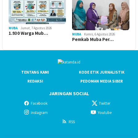
MUBA
Jumat, 7 Agustus 2026
1.930 Warga Mub…
MUBA
Kamis, 6 Agustus 2026
Pemkab Muba Per…
TENTANG KAMI
KODE ETIK JURNALISTIK
REDAKSI
PEDOMAN MEDIA SIBER
JARINGAN SOCIAL
Facebook
Twitter
Instagram
Youtube
RSS