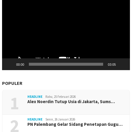
Pemutar
Video
00:00
03:05
POPULER
1
HEADLINE
Rabu, 25 Februari 2026
Alex Noerdin Tutup Usia di Jakarta, Sums…
2
HEADLINE
Senin, 26 Januari 2026
PN Palembang Gelar Sidang Penetapan Gugu…