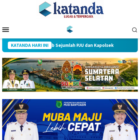
Loncat
ke
konten
Menu
Mobile
 Muba Pimpin Sertijab Sejumlah PJU dan Kapolsek
KATANDA HARI INI
712 Pe