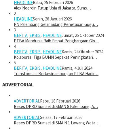
HEADLINE
Rabu, 25 Februari 2026
Alex Noerdin Tutup Usia di Jakarta, Sums…
2
HEADLINE
Senin, 26 Januari 2026
PN Palembang Gelar Sidang Penetapan Gugu…
3
BERITA
,
EKBIS
,
HEADLINE
Jumat, 25 Oktober 2024
PTBA Mendunia Raih Empat Penghargaan Glo…
4
BERITA
,
EKBIS
,
HEADLINE
Kamis, 24 Oktober 2024
Kolaborasi Tiga BUMN Sepakat Peningkatan…
5
BERITA
,
EKBIS
,
HEADLINE
Kamis, 4 Juli 2024
Transformasi Berkesinambungan PTBA Hadir…
ADVERTORIAL
ADVERTORIAL
Rabu, 18 Februari 2026
Reses DPRD Sumsel di SMAN 8 Palembang, A…
ADVERTORIAL
Selasa, 17 Februari 2026
Reses DPRD Sumsel di SMA N 1 Lawang Weta…