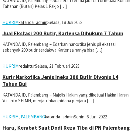
KATANDA.ID, Palembang – Ada serah terima jabatan di kepala Rumah
Tahanan (Rutan) Kelas 1 Pakjo […]
HUKRIM
katanda_admin
Selasa, 18 Juli 2023
Jual Ekstasi 200 Butir, Karlensa Dihukum 7 Tahun
KATANDA.ID, Palembang – Edarkan narkotika jenis pil ekstasi
sebanyak 200 butir terdakwa Karlensa hanya bisa […]
HUKRIM
redaktur
Selasa, 21 Februari 2023
Kurir Narkotika Jenis Ineks 200 Butir Divonis 14
Tahun Bui
KATANDA.ID, Palembang – Majelis Hakim yang diketuai Hakim Harun
Yulianto SH MH, menjatuhkan pidana penjara […]
HUKRIM
,
PALEMBANG
katanda_admin
Senin, 6 Juni 2022
Haru, Kerabat Saat Dodi Reza Tiba di PN Palembang