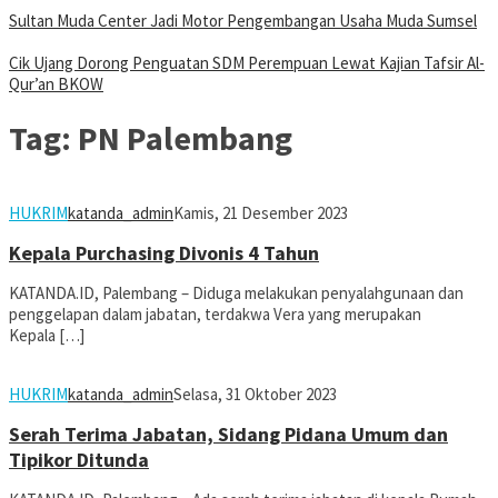
Sultan Muda Center Jadi Motor Pengembangan Usaha Muda Sumsel
Cik Ujang Dorong Penguatan SDM Perempuan Lewat Kajian Tafsir Al-
Qur’an BKOW
Tag:
PN Palembang
HUKRIM
katanda_admin
Kamis, 21 Desember 2023
Kepala Purchasing Divonis 4 Tahun
KATANDA.ID, Palembang – Diduga melakukan penyalahgunaan dan
penggelapan dalam jabatan, terdakwa Vera yang merupakan
Kepala […]
HUKRIM
katanda_admin
Selasa, 31 Oktober 2023
Serah Terima Jabatan, Sidang Pidana Umum dan
Tipikor Ditunda