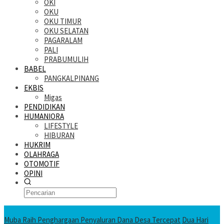
OKI
OKU
OKU TIMUR
OKU SELATAN
PAGARALAM
PALI
PRABUMULIH
BABEL
PANGKALPINANG
EKBIS
Migas
PENDIDIKAN
HUMANIORA
LIFESTYLE
HIBURAN
HUKRIM
OLAHRAGA
OTOMOTIF
OPINI
KATANDA HARI INI
Muba Raih Penghargaan Penyaluran Dana Desa Tercepat
Dua Hari