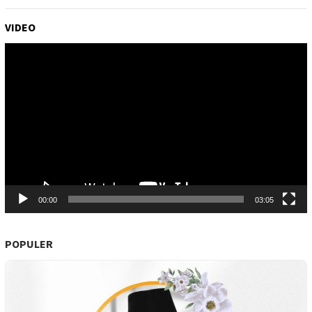
VIDEO
Pemutar
Video
00:00
03:05
POPULER