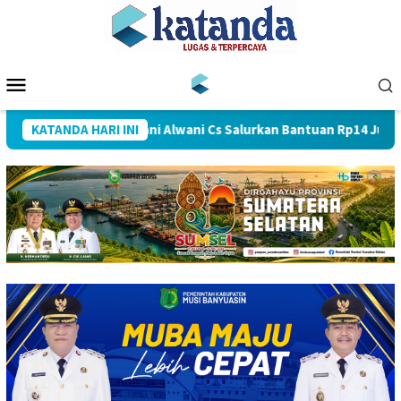
Loncat
ke
konten
Menu
Mobile
n Kebakaran, Arwani Alwani Cs Salurkan Bantuan Rp14 Juta untuk
KATANDA HARI INI