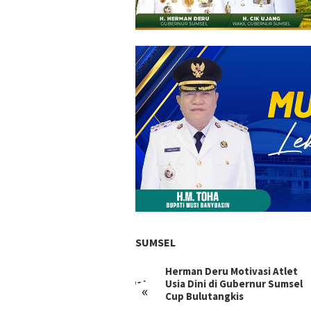
SUMSEL
 Ujang Perjuangkan
Herman Deru Motivasi Atlet
Herm
rastruktur Sumsel Lewat
Usia Dini di Gubernur Sumsel
Kesu
«
gram IJD 2027
Cup Bulutangkis
Mate