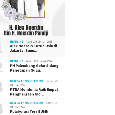
1
HEADLINE
Rabu, 25 Februari 2026
Alex Noerdin Tutup Usia di
Jakarta, Sums…
2
HEADLINE
Senin, 26 Januari 2026
PN Palembang Gelar Sidang
Penetapan Gugu…
3
BERITA
,
EKBIS
,
HEADLINE
Jumat, 25
Oktober 2024
PTBA Mendunia Raih Empat
Penghargaan Glo…
4
BERITA
,
EKBIS
,
HEADLINE
Kamis, 24
Oktober 2024
Kolaborasi Tiga BUMN