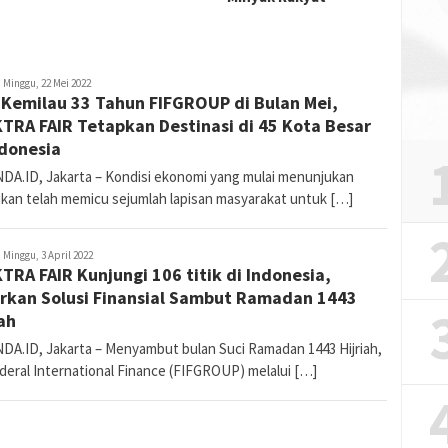
atanda_admin
Minggu, 22 Mei 2022
Kemilau 33 Tahun FIFGROUP di Bulan Mei,
TRA FAIR Tetapkan Destinasi di 45 Kota Besar
ndonesia
DA.ID, Jakarta – Kondisi ekonomi yang mulai menunjukan
ikan telah memicu sejumlah lapisan masyarakat untuk […]
atanda_admin
Minggu, 3 April 2022
TRA FAIR Kunjungi 106 titik di Indonesia,
rkan Solusi Finansial Sambut Ramadan 1443
iah
DA.ID, Jakarta – Menyambut bulan Suci Ramadan 1443 Hijriah,
deral International Finance (FIFGROUP) melalui […]