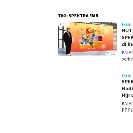
TAG:
SPEKTRA FAIR
EKBIS
k
HUT 
SPEK
di I
KATAN
perba
EKBIS
k
SPEK
Hadi
Hijr
KATAN
PT Fe