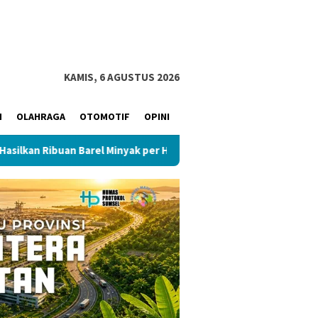
KAMIS, 6 AGUSTUS 2026
M
OLAHRAGA
OTOMOTIF
OPINI
uan Barel Minyak per Hari
Muba Masuk Enam Besar Nasiona