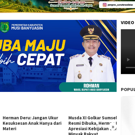
VIDEO
POPU
an Deru: Jangan Ukur
Musda XI Golkar Sumsel
Sultan
ksesan Anak Hanya dari
Resmi Dibuka, Herman Deru
Motor
»
ri
Apresiasi Kebijakan Sumur
Muda 
Minyak Rakyat