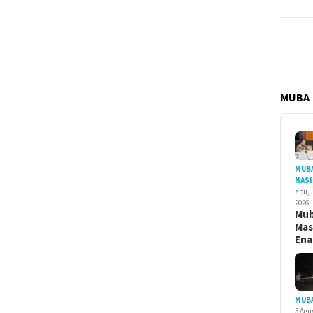
MUBA
MUB
NAS
abu, 
2026
Mu
Ma
En
MUB
5 Agu