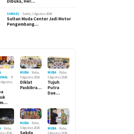
Dibuka, Her…
SUMSEL
Sabtu, 1 Agustus 2026
Sultan Muda Center Jadi Motor
Pengembang…
MUBA
Rabu,
MUBA
Rabu,
A
,
5 Agustus 2026
5 Agustus 2026
IONAL
R
Tujuh
Diklat
5 Agustus
Putra
Paskibra…
ba
Dae…
suk
am…
MUBA
Rabu,
5 Agustus 2026
MUBA
Rabu,
A
Rabu,
Sekda
5 Agustus 2026
stus 2026