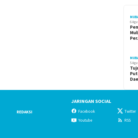
MUB
6 Agu
Pe
Mu
Pe
MUB
5 Agu
Tuj
Put
Da
JARINGAN SOCIAL
Facebook
Twitter
REDAKSI
Youtube
RSS