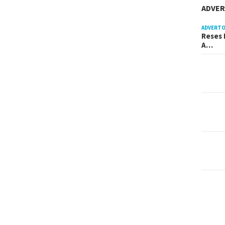
ADVER
ADVERTO
Reses 
A…