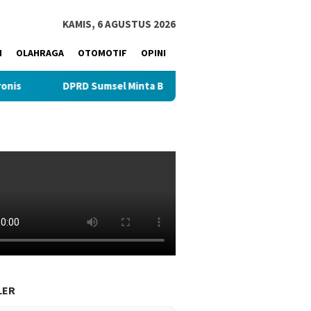
KAMIS, 6 AGUSTUS 2026
M
OLAHRAGA
OTOMOTIF
OPINI
DPRD Sumsel Minta BPKAD Jelaskan Konflik Kepemilikan As
Sultan Muda Center Jadi
Cik Ujang Dorong Penguatan
Motor Pengembangan Usaha
SDM Perempuan Lewat
Muda Sumsel
Kajian Tafsir Al-Qur’an BKOW
LER