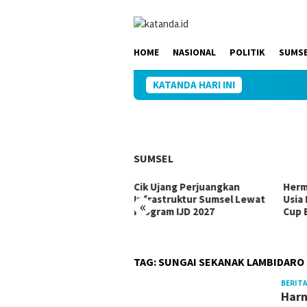
Loncat
ke
konten
HOME
NASIONAL
POLITIK
SUMS
KATANDA HARI INI
SUMSEL
Cik Ujang Perjuangkan
Herman Deru Motivasi Atlet
ur
Infrastruktur Sumsel Lewat
Usia Dini di Gubernur Sumse
«
Program IJD 2027
Cup Bulutangkis
ng
TAG:
SUNGAI SEKANAK LAMBIDARO
BERITA
Harn