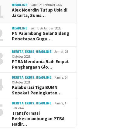
1
HEADLINE
Rabu, 25 Februari 2026
Alex Noerdin Tutup Usia di
Jakarta, Sums…
2
HEADLINE
Senin, 26 Januari 2026
PN Palembang Gelar Sidang
Penetapan Gugu…
3
BERITA
,
EKBIS
,
HEADLINE
Jumat, 25
Oktober 2024
PTBA Mendunia Raih Empat
Penghargaan Glo…
4
BERITA
,
EKBIS
,
HEADLINE
Kamis, 24
Oktober 2024
Kolaborasi Tiga BUMN
Sepakat Peningkatan…
5
BERITA
,
EKBIS
,
HEADLINE
Kamis, 4
Juli 2024
Transformasi
Berkesinambungan PTBA
Hadir…