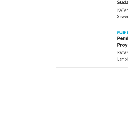
Suda
KATAN
Sewer
PALEM
Pemk
Proy
KATAN
Lambi