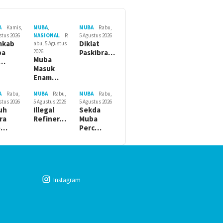
A
Kamis,
MUBA
,
MUBA
Rabu,
stus 2026
NASIONAL
R
5 Agustus 2026
mkab
Diklat
abu, 5 Agustus
ba
2026
Paskibra…
Muba
r…
Masuk
Enam…
A
Rabu,
MUBA
Rabu,
MUBA
Rabu,
stus 2026
5 Agustus 2026
5 Agustus 2026
uh
Illegal
Sekda
ra
Refiner…
Muba
e…
Perc…
Instagram