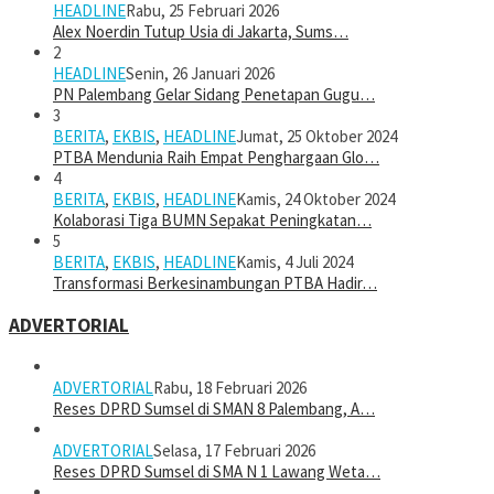
HEADLINE
Rabu, 25 Februari 2026
Alex Noerdin Tutup Usia di Jakarta, Sums…
2
HEADLINE
Senin, 26 Januari 2026
PN Palembang Gelar Sidang Penetapan Gugu…
3
BERITA
,
EKBIS
,
HEADLINE
Jumat, 25 Oktober 2024
PTBA Mendunia Raih Empat Penghargaan Glo…
4
BERITA
,
EKBIS
,
HEADLINE
Kamis, 24 Oktober 2024
Kolaborasi Tiga BUMN Sepakat Peningkatan…
5
BERITA
,
EKBIS
,
HEADLINE
Kamis, 4 Juli 2024
Transformasi Berkesinambungan PTBA Hadir…
ADVERTORIAL
ADVERTORIAL
Rabu, 18 Februari 2026
Reses DPRD Sumsel di SMAN 8 Palembang, A…
ADVERTORIAL
Selasa, 17 Februari 2026
Reses DPRD Sumsel di SMA N 1 Lawang Weta…