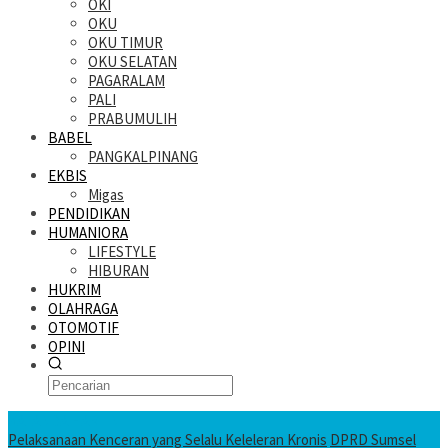
OKI
OKU
OKU TIMUR
OKU SELATAN
PAGARALAM
PALI
PRABUMULIH
BABEL
PANGKALPINANG
EKBIS
Migas
PENDIDIKAN
HUMANIORA
LIFESTYLE
HIBURAN
HUKRIM
OLAHRAGA
OTOMOTIF
OPINI
KATANDA HARI INI
Pelaksanaan Kenceran yang Selalu Keleleran Kronis
DPRD Sumsel