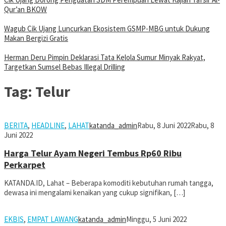
Qur’an BKOW
Wagub Cik Ujang Luncurkan Ekosistem GSMP-MBG untuk Dukung
Makan Bergizi Gratis
Herman Deru Pimpin Deklarasi Tata Kelola Sumur Minyak Rakyat,
Targetkan Sumsel Bebas Illegal Drilling
Tag:
Telur
BERITA
,
HEADLINE
,
LAHAT
katanda_admin
Rabu, 8 Juni 2022
Rabu, 8
Juni 2022
Harga Telur Ayam Negeri Tembus Rp60 Ribu
Perkarpet
KATANDA.ID, Lahat – Beberapa komoditi kebutuhan rumah tangga,
dewasa ini mengalami kenaikan yang cukup signifikan, […]
EKBIS
,
EMPAT LAWANG
katanda_admin
Minggu, 5 Juni 2022