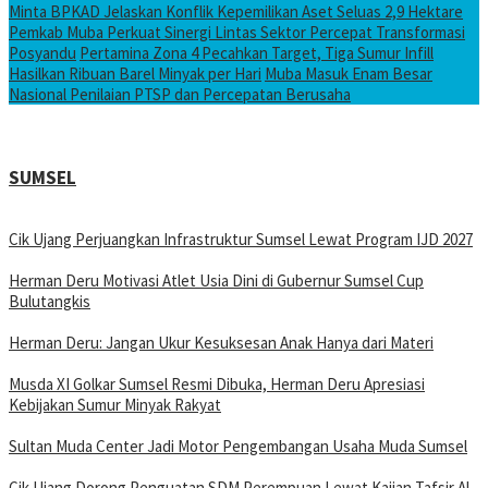
Minta BPKAD Jelaskan Konflik Kepemilikan Aset Seluas 2,9 Hektare
Pemkab Muba Perkuat Sinergi Lintas Sektor Percepat Transformasi
Posyandu
Pertamina Zona 4 Pecahkan Target, Tiga Sumur Infill
Hasilkan Ribuan Barel Minyak per Hari
Muba Masuk Enam Besar
Nasional Penilaian PTSP dan Percepatan Berusaha
SUMSEL
Cik Ujang Perjuangkan Infrastruktur Sumsel Lewat Program IJD 2027
Herman Deru Motivasi Atlet Usia Dini di Gubernur Sumsel Cup
Bulutangkis
Herman Deru: Jangan Ukur Kesuksesan Anak Hanya dari Materi
Musda XI Golkar Sumsel Resmi Dibuka, Herman Deru Apresiasi
Kebijakan Sumur Minyak Rakyat
Sultan Muda Center Jadi Motor Pengembangan Usaha Muda Sumsel
Cik Ujang Dorong Penguatan SDM Perempuan Lewat Kajian Tafsir Al-