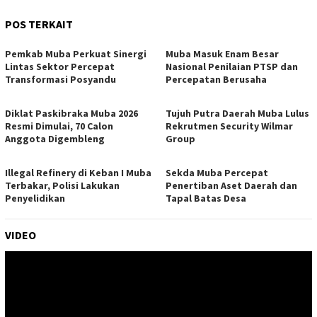
POS TERKAIT
Pemkab Muba Perkuat Sinergi
Muba Masuk Enam Besar
Lintas Sektor Percepat
Nasional Penilaian PTSP dan
Transformasi Posyandu
Percepatan Berusaha
Diklat Paskibraka Muba 2026
Tujuh Putra Daerah Muba Lulus
Resmi Dimulai, 70 Calon
Rekrutmen Security Wilmar
Anggota Digembleng
Group
Illegal Refinery di Keban I Muba
Sekda Muba Percepat
Terbakar, Polisi Lakukan
Penertiban Aset Daerah dan
Penyelidikan
Tapal Batas Desa
VIDEO
Pemutar
Video