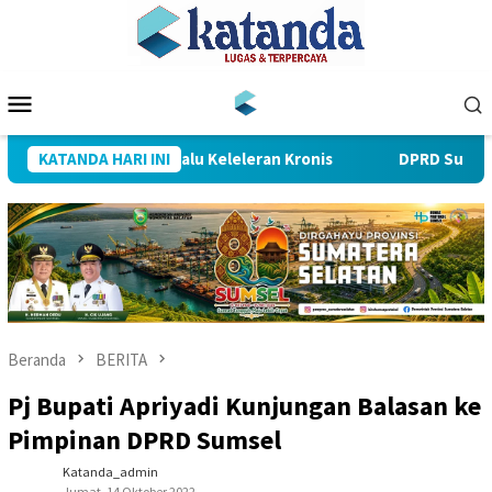
Loncat
ke
konten
Menu
Mobile
Kenceran yang Selalu Keleleran Kronis
KATANDA HARI INI
DPRD Sumsel Mint
Beranda
BERITA
Pj Bupati Apriyadi Kunjungan Balasan ke
Pimpinan DPRD Sumsel
Katanda_admin
Jumat, 14 Oktober 2022