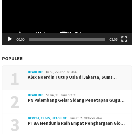
00:00
03:05
POPULER
1
HEADLINE
Rabu, 25 Februari 2026
Alex Noerdin Tutup Usia di Jakarta, Sums…
2
HEADLINE
Senin, 26 Januari 2026
PN Palembang Gelar Sidang Penetapan Gugu…
3
BERITA
,
EKBIS
,
HEADLINE
Jumat, 25 Oktober 2024
PTBA Mendunia Raih Empat Penghargaan Glo…