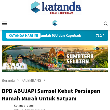
Loncat
ke
konten
Menu
Mobile
n Sertijab Sejumlah PJU dan Kapolsek
KATANDA HARI INI
712 Pegawai PLN UI
Beranda
PALEMBANG
BPD ABUJAPI Sumsel Kebut Persiapan
Rumah Murah Untuk Satpam
Katanda_admin
Rabu, 27 September 2023