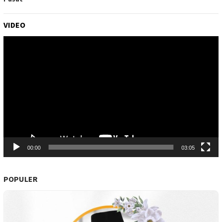
VIDEO
Pemutar
Video
00:00
03:05
POPULER