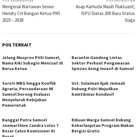
Navigasi
Mengenal Wartawan Senior
Asap Karhutla Masih Fluktuatif,
pos
Hendry CH Bangun Ketua PWI
ISPU Diatas 200 Baru Status
2023 – 2028
Siaga
POS TERKAIT
Jelang Musprov PSSI Sumsel,
Barantin Gandeng Lintas
Nama Kiki Subagio Mencuat di
Sektor Perkuat Pengawasan
Bursa Ketua
Spesies Asing Invasif di Sumsel
Soroti MBG hingga Konflik
Ust. Sulaiman Ajak Jemaah
Agraria, Persaudaraan 98
Dukung Polri Wujudkan
Sumsel Dorong Evaluasi
Kamtibmas Kondusif
Menyeluruh Kebijakan
Pemerintah
Bangga! Putra Sumsel
Ribuan Warga Sumsel Dukung
Joemarthine Candra Lolos 7
Keberlanjutan Program Makan
Besar Calon Komisioner KI
Bergizi Gratis
Pusat