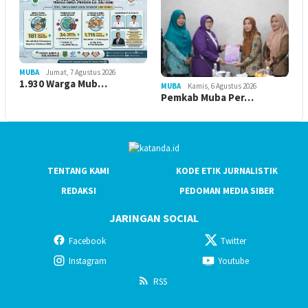
MUBA
Jumat, 7 Agustus 2026
1.930 Warga Mub…
MUBA
Kamis, 6 Agustus 2026
Pemkab Muba Per…
TENTANG KAMI
KODE ETIK JURNALISTIK
REDAKSI
PEDOMAN MEDIA SIBER
JARINGAN SOCIAL
Facebook
Twitter
Instagram
Youtube
RSS