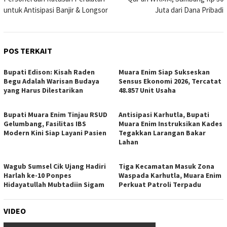
untuk Antisipasi Banjir & Longsor
Juta dari Dana Pribadi
POS TERKAIT
Bupati Edison: Kisah Raden
Muara Enim Siap Sukseskan
Begu Adalah Warisan Budaya
Sensus Ekonomi 2026, Tercatat
yang Harus Dilestarikan
48.857 Unit Usaha
Bupati Muara Enim Tinjau RSUD
Antisipasi Karhutla, Bupati
Gelumbang, Fasilitas IBS
Muara Enim Instruksikan Kades
Modern Kini Siap Layani Pasien
Tegakkan Larangan Bakar
Lahan
Wagub Sumsel Cik Ujang Hadiri
Tiga Kecamatan Masuk Zona
Harlah ke-10 Ponpes
Waspada Karhutla, Muara Enim
Hidayatullah Mubtadiin Sigam
Perkuat Patroli Terpadu
VIDEO