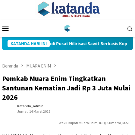
Loncat
ke
konten
Menu
Mobile
Muba Bersiap Jadi Pusat Hilirisasi Sawit Berbasis Koperasi
KATANDA HARI INI
Beranda
MUARA ENIM
Pemkab Muara Enim Tingkatkan
Santunan Kematian Jadi Rp 3 Juta Mulai
2026
Katanda_admin
Jumat, 14 Maret 2025
Wakil Bupati Muara Enim, Ir. Hj. Sumarni, M.Si