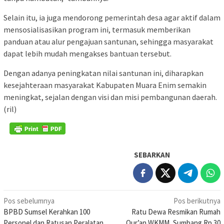
Selain itu, ia juga mendorong pemerintah desa agar aktif dalam
mensosialisasikan program ini, termasuk memberikan
panduan atau alur pengajuan santunan, sehingga masyarakat
dapat lebih mudah mengakses bantuan tersebut.
Dengan adanya peningkatan nilai santunan ini, diharapkan
kesejahteraan masyarakat Kabupaten Muara Enim semakin
meningkat, sejalan dengan visi dan misi pembangunan daerah.
(ril)
SEBARKAN
Navigasi
Pos sebelumnya
Pos berikutnya
BPBD Sumsel Kerahkan 100
Ratu Dewa Resmikan Rumah
pos
Personel dan Ratusan Peralatan
Qur’an WKMM, Sumbang Rp 30