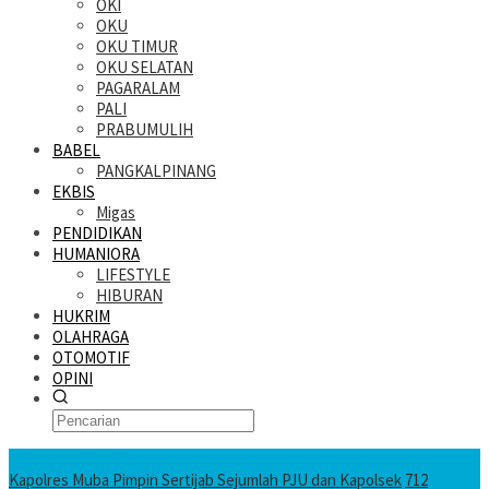
OKI
OKU
OKU TIMUR
OKU SELATAN
PAGARALAM
PALI
PRABUMULIH
BABEL
PANGKALPINANG
EKBIS
Migas
PENDIDIKAN
HUMANIORA
LIFESTYLE
HIBURAN
HUKRIM
OLAHRAGA
OTOMOTIF
OPINI
KATANDA HARI INI
Kapolres Muba Pimpin Sertijab Sejumlah PJU dan Kapolsek
712