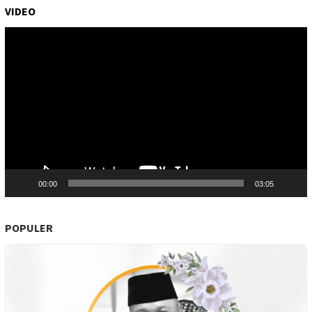
VIDEO
Pemutar
Video
00:00
03:05
POPULER