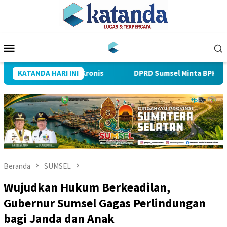
Loncat
ke
konten
Menu
Mobile
alu Keleleran Kronis
KATANDA HARI INI
DPRD Sumsel Minta BPKAD Jelaskan K
Beranda
SUMSEL
Wujudkan Hukum Berkeadilan,
Gubernur Sumsel Gagas Perlindungan
bagi Janda dan Anak