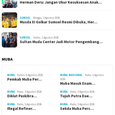
Herman Deru: Jangan Ukur Kesuksesan Anak…
SUMSEL
Minggu, 2 Agustus 2026
Musda XI Golkar Sumsel Resmi Dibuka, Her…
SUMSEL
Sabtu, 1 Agustus 2026
Sultan Muda Center Jadi Motor Pengembang…
MUBA
MUBA
Kamis, 6 Agustus 2026
MUBA
,
NASIONAL
Rabu, 5 Agustus
Pemkab Muba Per…
2026
Muba Masuk Enam…
MUBA
Rabu, 5 Agustus 2026
MUBA
Rabu, 5 Agustus 2026
Diklat Paskibra…
Tujuh Putra Dae…
MUBA
Rabu, 5 Agustus 2026
MUBA
Rabu, 5 Agustus 2026
Illegal Refiner…
Sekda Muba Perc…