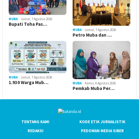
MUBA
Jumat, 7 Agustus 2026
Bupati Toha Pas…
MUBA
Jumat, 7 Agustus 2026
Petro Muba dan …
MUBA
Jumat, 7 Agustus 2026
1.930 Warga Mub…
MUBA
Kamis, 6 Agustus 2026
Pemkab Muba Per…
TENTANG KAMI
KODE ETIK JURNALISTIK
REDAKSI
PEDOMAN MEDIA SIBER