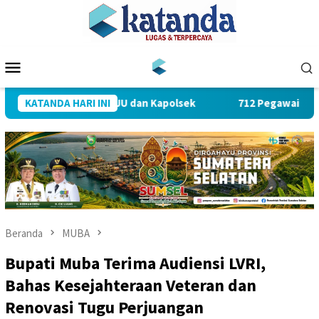
Loncat
ke
konten
Menu
Mobile
ab Sejumlah PJU dan Kapolsek
KATANDA HARI INI
712 Pegawai PLN UID S2JB 
Beranda
MUBA
Bupati Muba Terima Audiensi LVRI,
Bahas Kesejahteraan Veteran dan
Renovasi Tugu Perjuangan