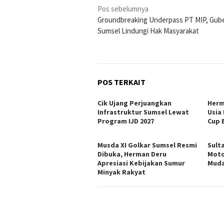
Navigasi
Pos sebelumnya
Groundbreaking Underpass PT MIP, Gub
pos
Sumsel Lindungi Hak Masyarakat
POS TERKAIT
Cik Ujang Perjuangkan
Herm
Infrastruktur Sumsel Lewat
Usia
Program IJD 2027
Cup 
Musda XI Golkar Sumsel Resmi
Sult
Dibuka, Herman Deru
Moto
Apresiasi Kebijakan Sumur
Muda
Minyak Rakyat