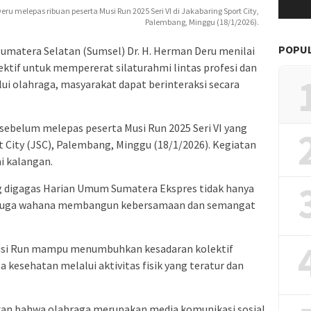
 melepas ribuan peserta Musi Run 2025 Seri VI di Jakabaring Sport City,
Palembang, Minggu (18/1/2026).
POPU
matera Selatan (Sumsel) Dr. H. Herman Deru menilai
ktif untuk mempererat silaturahmi lintas profesi dan
alui olahraga, masyarakat dapat berinteraksi secara
sebelum melepas peserta Musi Run 2025 Seri VI yang
t City (JSC), Palembang, Minggu (18/1/2026). Kegiatan
ai kalangan.
g digagas Harian Umum Sumatera Ekspres tidak hanya
api juga wahana membangun kebersamaan dan semangat
 Musi Run mampu menumbuhkan kesadaran kolektif
kesehatan melalui aktivitas fisik yang teratur dan
kan bahwa olahraga merupakan media komunikasi sosial