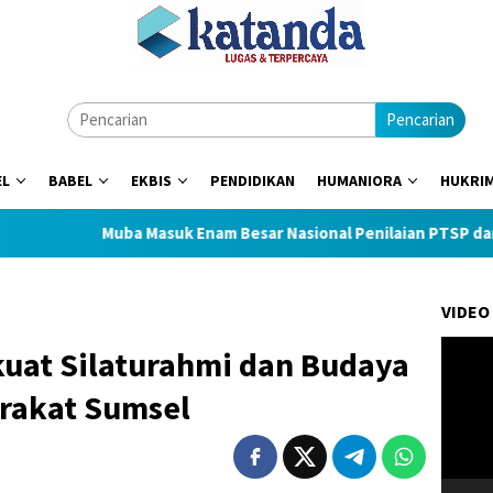
Pencarian
EL
BABEL
EKBIS
PENDIDIKAN
HUMANIORA
HUKRI
Muba Masuk Enam Besar Nasional Penilaian PTSP dan Perce
VIDEO
Pemuta
kuat Silaturahmi dan Budaya
Video
rakat Sumsel