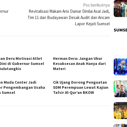
Pos berikutnya
ernur
Revitalisasi Makam Ario Damar Dinilai Asal Jadi,
Tim 11 dan Budayawan Desak Audit dan Ancam
Lapor Kejati Sumsel
SUMS
an Deru Motivasi Atlet
Herman Deru: Jangan Ukur
 Dini di Gubernur Sumsel
Kesuksesan Anak Hanya dari
Bulutangkis
Materi
an Muda Center Jadi
Cik Ujang Dorong Penguatan
r Pengembangan Usaha
SDM Perempuan Lewat Kajian
 Sumsel
Tafsir Al-Qur’an BKOW