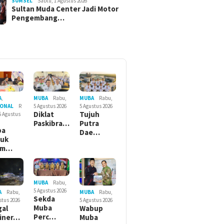
SUMSEL
Sabtu, 1 Agustus 2026
Sultan Muda Center Jadi Motor
Pengembang…
MUBA
Rabu,
MUBA
Rabu,
A
,
5 Agustus 2026
5 Agustus 2026
IONAL
R
Tujuh
Diklat
5 Agustus
Putra
Paskibra…
ba
Dae…
suk
am…
MUBA
Rabu,
5 Agustus 2026
MUBA
Rabu,
A
Rabu,
Sekda
5 Agustus 2026
stus 2026
Muba
Wabup
gal
Perc…
Muba
iner…