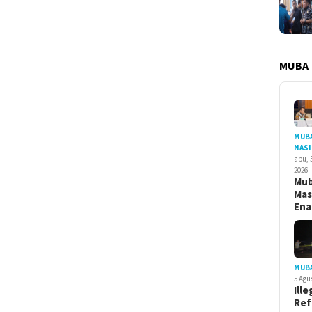
MUBA
MUB
NAS
abu, 
2026
Mu
Ma
En
MUB
5 Agu
Ille
Ref