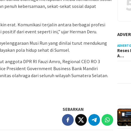
dan penuh kebersamaan, sekat-sekat sosial dapat
kin erat. Komunikasi terjalin antara berbagai profesi
positif dari event seperti ini,” ujar Herman Deru.
ADVER
nyelenggaraan Musi Run yang dinilai turut mendukung
ADVERTO
akan pola hidup sehat di Sumsel.
Reses 
A…
ut anggota DPR RI Fauzi Amro, Regional CEO RO 3
Vice President Government Business Bank Mandiri
itas olahraga dari seluruh wilayah Sumatera Selatan.
SEBARKAN