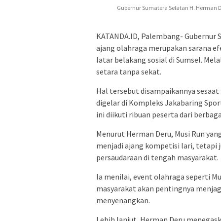
Gubernur Sumatera Selatan H. Herman Deru
KATANDA.ID, Palembang- Gubernur Su
ajang olahraga merupakan sarana efe
latar belakang sosial di Sumsel. Mel
setara tanpa sekat.
Hal tersebut disampaikannya sesaat 
digelar di Kompleks Jakabaring Spor
ini diikuti ribuan peserta dari berbag
Menurut Herman Deru, Musi Run yan
menjadi ajang kompetisi lari, tet
persaudaraan di tengah masyarakat.
Ia menilai, event olahraga seperti
masyarakat akan pentingnya menjaga 
menyenangkan.
Lebih lanjut, Herman Deru menegas