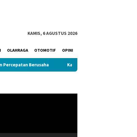
KAMIS, 6 AGUSTUS 2026
M
OLAHRAGA
OTOMOTIF
OPINI
patan Berusaha
Kapolda Sumsel Dukung Kegiatan Tabur 
r