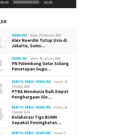
00:00
03:05
LER
1
HEADLINE
Rabu, 25 Februari 2026
Alex Noerdin Tutup Usia di
Jakarta, Sums…
2
HEADLINE
Senin, 26 Januari 2026
PN Palembang Gelar Sidang
Penetapan Gugu…
3
BERITA
,
EKBIS
,
HEADLINE
Jumat, 25
Oktober 2024
PTBA Mendunia Raih Empat
Penghargaan Glo…
4
BERITA
,
EKBIS
,
HEADLINE
Kamis, 24
Oktober 2024
Kolaborasi Tiga BUMN
Sepakat Peningkatan…
BERITA
,
EKBIS
,
HEADLINE
Kamis, 4