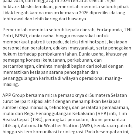
pada 2025, dan hingga April 2026 tercatat sekitar 79,95
hektare. Meski demikian, pemerintah meminta seluruh pihak
tidak lengah karena musim kemarau 2026 diprediksi datang
lebih awal dan lebih kering dari biasanya.
Pemerintah meminta seluruh kepala daerah, Forkopimda, TNI-
Polri, BPBD, dunia usaha, hingga masyarakat untuk
memperkuat patroli terpadu, deteksi dini hotspot, kesiapan
personel dan peralatan, edukasi masyarakat, serta penegakan
hukum terhadap pembakaran lahan. Dunia usaha, khususnya
pemegang konsesi kehutanan, perkebunan, dan
pertambangan, diminta menjadi bagian dari solusi dengan
memastikan kesiapan sarana pencegahan dan
penanggulangan karhutla di wilayah operasional masing-
masing.
APP Group bersama mitra pemasoknya di Sumatera Selatan
turut berpartisipasi aktif dengan menampilkan kesiapan
sumber daya manusia, teknologi, dan peralatan pemadaman,
mulai dari Regu Penanggulangan Kebakaran (RPK) inti, Tim
Reaksi Cepat (TRC), perangkat pemadam, drone pemantau
titik api, Automatic Weather Station (AWS), kendaraan patroli,
hingga sistem komunikasi terintegrasi. Pada kesempatan ini,