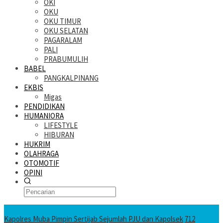
OKI
OKU
OKU TIMUR
OKU SELATAN
PAGARALAM
PALI
PRABUMULIH
BABEL
PANGKALPINANG
EKBIS
Migas
PENDIDIKAN
HUMANIORA
LIFESTYLE
HIBURAN
HUKRIM
OLAHRAGA
OTOMOTIF
OPINI
KATANDA HARI INI
Kapolres Muba Pimpin Sertijab Sejumlah PJU dan Kapolsek
712