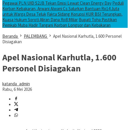
Pegawai PLN UID S2JB Tekan Emisi Lewat Clean Energy Day
Peduli
Korban Kebakaran, Arwani Alwani Cs Salurkan Bantuan Rp14 Juta
untuk Warga Desa Teluk
Fakta Sidang Korupsi KUR BSI Terungkap,
Kuasa Hukum Soroti Aliran Dana Rp8 Miliar
Bupati Toha Pastikan
Pemkab Muba Hadir Tangani Korban Longsor dan Kebakaran
Beranda
PALEMBANG
Apel Nasional Karhutla, 1.600 Personel
Disiagakan
Apel Nasional Karhutla, 1.600
Personel Disiagakan
katanda_admin
Rabu, 6 Mei 2026