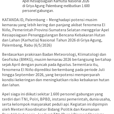
Apel Kesiapsiagaan Karhutla Nasional 2026
di Griya Agung Palembang melibatkan 1.600
personel gabungan.
KATANDA.ID, Palembang – Menghadapi potensi musim
kemarau yang lebih kering dan panjang akibat fenomena El
Niño, Pemerintah Provinsi Sumatera Selatan menggelar Apel
Kesiapsiagaan Penanggulangan Bencana Kebakaran Hutan
dan Lahan (Karhutla) Nasional Tahun 2026 di Griya Agung,
Palembang, Rabu (6/5/2026)
Berdasarkan prakiraan Badan Meteorologi, Klimatologi dan
Geofisika (BMKG), musim kemarau 2026 berlangsung bertahap
sejak April dengan puncak pada Agustus. Sementara itu,
fenomena El Niño diprediksi berkembang pada periode Juli
hingga September 2026, yang berpotensi memperparah
kondisi kekeringan dan meningkatkan risiko kebakaran hutan
dan lahan.
Apel siaga ini diikuti sekitar 1.600 personel gabungan yang
terdiri dari TNI, Polri, BPBD, instansi pemerintah, dunia usaha,
serta kelompok masyarakat peduli api. Kegiatan ini dipimpin
oleh Menteri Koordinator Bidang Politik dan Keamanan