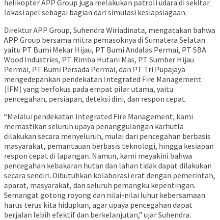
helikopter APP Group juga melakukan patroli udara di sekitar
lokasi apel sebagai bagian dari simulasi kesiapsiagaan.
Direktur APP Group, Suhendra Wiriadinata, mengatakan bahwa
APP Group bersama mitra pemasoknya di Sumatera Selatan
yaitu PT Bumi Mekar Hijau, PT Bumi Andalas Permai, PT SBA
Wood Industries, PT Rimba Hutani Mas, PT Sumber Hijau
Permai, PT Bumi Persada Permai, dan PT Tri Pupajaya
mengedepankan pendekatan Integrated Fire Management
(IFM) yang berfokus pada empat pilar utama, yaitu
pencegahan, persiapan, deteksi dini, dan respon cepat.
“Melalui pendekatan Integrated Fire Management, kami
memastikan seluruh upaya penanggulangan karhutla
dilakukan secara menyeluruh, mulai dari pencegahan berbasis
masyarakat, pemantauan berbasis teknologi, hingga kesiapan
respon cepat di lapangan. Namun, kami meyakini bahwa
pencegahan kebakaran hutan dan lahan tidak dapat dilakukan
secara sendiri. Dibutuhkan kolaborasi erat dengan pemerintah,
aparat, masyarakat, dan seluruh pemangku kepentingan.
Semangat gotong royong dan nilai-nilai luhur kebersamaan
harus terus kita hidupkan, agar upaya pencegahan dapat
berjalan lebih efektif dan berkelanjutan,” ujar Suhendra.