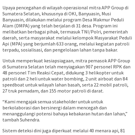
Upaya pencegahan di wilayah operasional mitra APP Group di
Sumatera Selatan, khususnya di OKI, Banyuasin, Musi
Banyuasin, dilakukan melalui program Desa Makmur Peduli
Alam (DMPA) yang telah berjalan di 31 desa. Program ini
melibatkan berbagai pihak, termasuk TNI/Polri, pemerintah
daerah, serta masyarakat melalui kelompok Masyarakat Peduli
Api (MPA) yang berjumlah 633 orang, melalui kegiatan patroli
terpadu, sosialisasi, dan pengelolaan lahan tanpa bakar.
Untuk memperkuat kesiapsiagaan, mitra pemasok APP Group
di Sumatera Selatan telah menyiagakan 907 personel RPK dan
48 personel Tim Reaksi Cepat, didukung 3 helikopter untuk
patroli dan 2 heli untuk water bombing, 2 unit airboat dan 84
speedboat untuk wilayah lahan basah, serta 22 mobil patroli,
27 truk pemadam, dan 155 motor patroli di darat.
“Kami mengajak semua stakeholder untuk untuk
berkolaborasi dan bersinergi dalam mencegah dan
menanggulangi potensi bahaya kebakaran hutan dan lahan,”
tambah Suhendra.
Sistem deteksi dini juga diperkuat melalui 40 menara api, 81