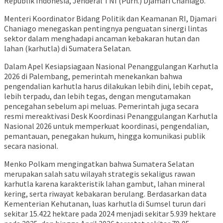
Republik Indonesia, Jenderal TNI (Purn.) Djamari Chaniago.
Menteri Koordinator Bidang Politik dan Keamanan RI, Djamari
Chaniago menegaskan pentingnya penguatan sinergi lintas
sektor dalam menghadapi ancaman kebakaran hutan dan
lahan (karhutla) di Sumatera Selatan.
Dalam Apel Kesiapsiagaan Nasional Penanggulangan Karhutla
2026 di Palembang, pemerintah menekankan bahwa
pengendalian karhutla harus dilakukan lebih dini, lebih cepat,
lebih terpadu, dan lebih tegas, dengan mengutamakan
pencegahan sebelum api meluas. Pemerintah juga secara
resmi mereaktivasi Desk Koordinasi Penanggulangan Karhutla
Nasional 2026 untuk memperkuat koordinasi, pengendalian,
pemantauan, penegakan hukum, hingga komunikasi publik
secara nasional.
Menko Polkam mengingatkan bahwa Sumatera Selatan
merupakan salah satu wilayah strategis sekaligus rawan
karhutla karena karakteristik lahan gambut, lahan mineral
kering, serta riwayat kebakaran berulang. Berdasarkan data
Kementerian Kehutanan, luas karhutla di Sumsel turun dari
sekitar 15.422 hektare pada 2024 menjadi sekitar 5.939 hektare