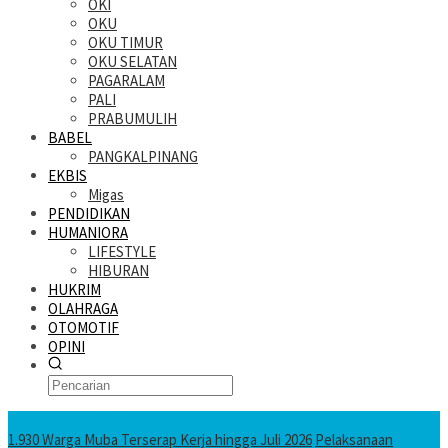
OKI
OKU
OKU TIMUR
OKU SELATAN
PAGARALAM
PALI
PRABUMULIH
BABEL
PANGKALPINANG
EKBIS
Migas
PENDIDIKAN
HUMANIORA
LIFESTYLE
HIBURAN
HUKRIM
OLAHRAGA
OTOMOTIF
OPINI
KATANDA HARI INI
1.930 Warga Muba Terserap Kerja hingga Juli 2026
Pelaksanaan