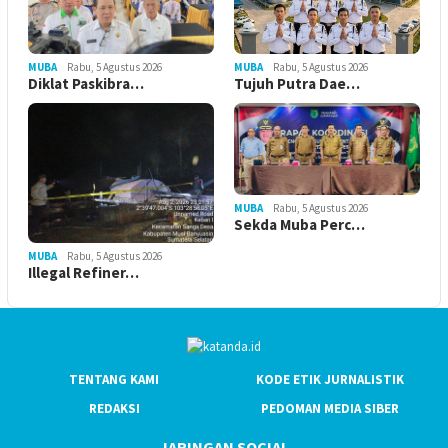
MUBA
Rabu, 5 Agustus 2026
MUBA
Rabu, 5 Agustus 2026
Tujuh Putra Dae…
Diklat Paskibra…
MUBA
Rabu, 5 Agustus 2026
Sekda Muba Perc…
MUBA
Rabu, 5 Agustus 2026
Illegal Refiner…
TENTANG KAMI
KODE ETIK JURNALISTIK
REDAKSI
PEDOMAN MEDIA SIBER
JARINGAN SOCIAL