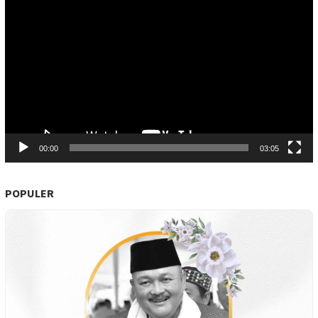
Video
00:00
03:05
POPULER