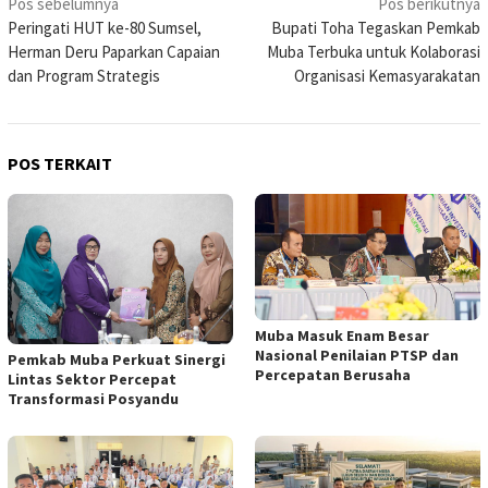
Navigasi
Pos sebelumnya
Pos berikutnya
Peringati HUT ke-80 Sumsel,
Bupati Toha Tegaskan Pemkab
pos
Herman Deru Paparkan Capaian
Muba Terbuka untuk Kolaborasi
dan Program Strategis
Organisasi Kemasyarakatan
POS TERKAIT
Muba Masuk Enam Besar
Nasional Penilaian PTSP dan
Pemkab Muba Perkuat Sinergi
Percepatan Berusaha
Lintas Sektor Percepat
Transformasi Posyandu