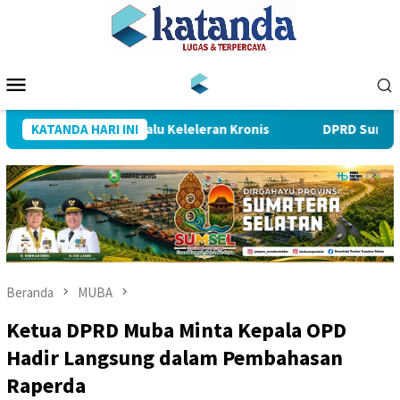
Loncat
ke
konten
Menu
Mobile
ran yang Selalu Keleleran Kronis
KATANDA HARI INI
DPRD Sumsel Minta BPK
Beranda
MUBA
Ketua DPRD Muba Minta Kepala OPD
Hadir Langsung dalam Pembahasan
Raperda