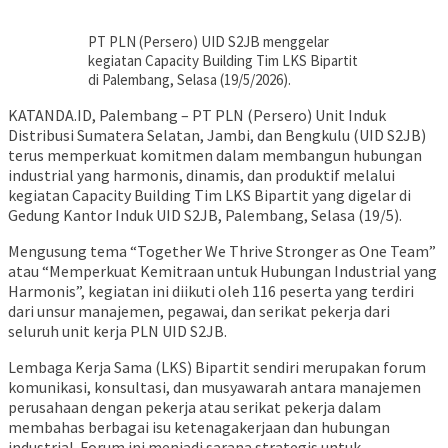
PT PLN (Persero) UID S2JB menggelar
kegiatan Capacity Building Tim LKS Bipartit
di Palembang, Selasa (19/5/2026).
KATANDA.ID, Palembang – PT PLN (Persero) Unit Induk
Distribusi Sumatera Selatan, Jambi, dan Bengkulu (UID S2JB)
terus memperkuat komitmen dalam membangun hubungan
industrial yang harmonis, dinamis, dan produktif melalui
kegiatan Capacity Building Tim LKS Bipartit yang digelar di
Gedung Kantor Induk UID S2JB, Palembang, Selasa (19/5).
Mengusung tema “Together We Thrive Stronger as One Team”
atau “Memperkuat Kemitraan untuk Hubungan Industrial yang
Harmonis”, kegiatan ini diikuti oleh 116 peserta yang terdiri
dari unsur manajemen, pegawai, dan serikat pekerja dari
seluruh unit kerja PLN UID S2JB.
Lembaga Kerja Sama (LKS) Bipartit sendiri merupakan forum
komunikasi, konsultasi, dan musyawarah antara manajemen
perusahaan dengan pekerja atau serikat pekerja dalam
membahas berbagai isu ketenagakerjaan dan hubungan
industrial. Forum ini menjadi sarana strategis untuk