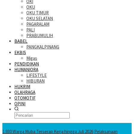
OKI
OKU
OKU TIMUR
OKU SELATAN
PAGARALAM
PALI
PRABUMULIH
BABEL
PANGKALPINANG
EKBIS
Migas
PENDIDIKAN
HUMANIORA
LIFESTYLE
HIBURAN
HUKRIM
OLAHRAGA
OTOMOTIF
OPINI
KATANDA HARI INI
1.930 Warga Muba Terserap Kerja hingga Juli 2026
Pelaksanaan