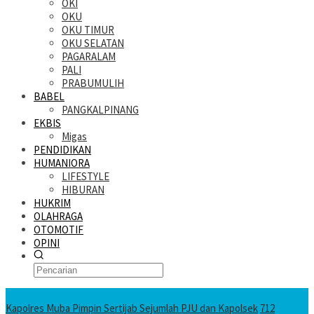
OKI
OKU
OKU TIMUR
OKU SELATAN
PAGARALAM
PALI
PRABUMULIH
BABEL
PANGKALPINANG
EKBIS
Migas
PENDIDIKAN
HUMANIORA
LIFESTYLE
HIBURAN
HUKRIM
OLAHRAGA
OTOMOTIF
OPINI
KATANDA HARI INI
Kapolres Muba Pimpin Sertijab Sejumlah PJU dan Kapolsek
712