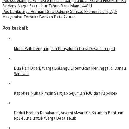
Pos sebelumnya
KAI Divre III Palembang Tambah Kereta Eksekutif KA
Sindang Marga Saat Libur Tahun Baru Islam 1448 H
Pos berikutnya
Herman Deru Dukung Sensus Ekonomi 2026, Ajak
Masyarakat Terbuka Berikan Data Akurat
Pos terkait
Muba Raih Penghargaan Penyaluran Dana Desa Tercepat
Dua Hari Dicari, Warga Bailangu Ditemukan Meninggal di Danau
Sanawal
Kapolres Muba Pimpin Sertijab Sejumlah PJU dan Kapolsek
Peduli Korban Kebakaran, Arwani Alwani Cs Salurkan Bantuan
Rp14 Juta untuk Warga Desa Teluk