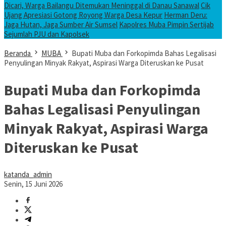
Dicari, Warga Bailangu Ditemukan Meninggal di Danau Sanawal
Cik
Ujang Apresiasi Gotong Royong Warga Desa Kepur
Herman Deru:
Jaga Hutan, Jaga Sumber Air Sumsel
Kapolres Muba Pimpin Sertijab
Sejumlah PJU dan Kapolsek
Beranda
MUBA
Bupati Muba dan Forkopimda Bahas Legalisasi
Penyulingan Minyak Rakyat, Aspirasi Warga Diteruskan ke Pusat
Bupati Muba dan Forkopimda
Bahas Legalisasi Penyulingan
Minyak Rakyat, Aspirasi Warga
Diteruskan ke Pusat
katanda_admin
Senin, 15 Juni 2026