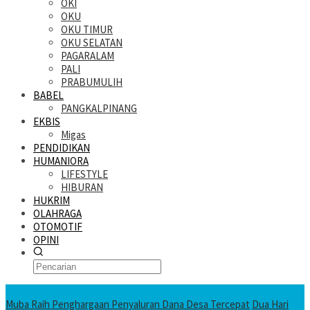
OKI
OKU
OKU TIMUR
OKU SELATAN
PAGARALAM
PALI
PRABUMULIH
BABEL
PANGKALPINANG
EKBIS
Migas
PENDIDIKAN
HUMANIORA
LIFESTYLE
HIBURAN
HUKRIM
OLAHRAGA
OTOMOTIF
OPINI
KATANDA HARI INI
Muba Raih Penghargaan Penyaluran Dana Desa Tercepat
Dua Hari