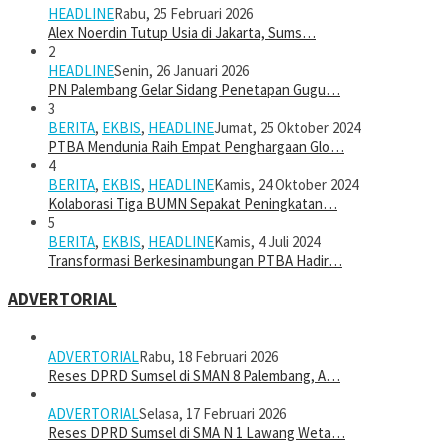
HEADLINE
Rabu, 25 Februari 2026
Alex Noerdin Tutup Usia di Jakarta, Sums…
2
HEADLINE
Senin, 26 Januari 2026
PN Palembang Gelar Sidang Penetapan Gugu…
3
BERITA
,
EKBIS
,
HEADLINE
Jumat, 25 Oktober 2024
PTBA Mendunia Raih Empat Penghargaan Glo…
4
BERITA
,
EKBIS
,
HEADLINE
Kamis, 24 Oktober 2024
Kolaborasi Tiga BUMN Sepakat Peningkatan…
5
BERITA
,
EKBIS
,
HEADLINE
Kamis, 4 Juli 2024
Transformasi Berkesinambungan PTBA Hadir…
ADVERTORIAL
ADVERTORIAL
Rabu, 18 Februari 2026
Reses DPRD Sumsel di SMAN 8 Palembang, A…
ADVERTORIAL
Selasa, 17 Februari 2026
Reses DPRD Sumsel di SMA N 1 Lawang Weta…