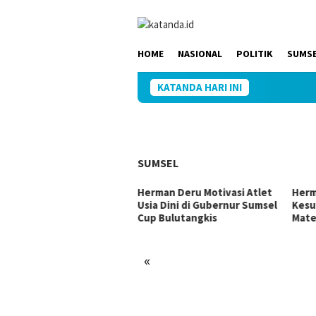
Loncat
ke
konten
HOME
NASIONAL
POLITIK
SUMS
KATANDA HARI INI
Kapolr
SUMSEL
 Ujang Perjuangkan
Herman Deru Motivasi Atlet
Herm
rastruktur Sumsel Lewat
Usia Dini di Gubernur Sumsel
Kesu
gram IJD 2027
Cup Bulutangkis
Mate
«