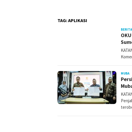
TAG:
APLIKASI
BERITA
OKU 
Sum
KATAN
Komer
MUBA
k
Pers
Muba
KATAN
Penja
terob