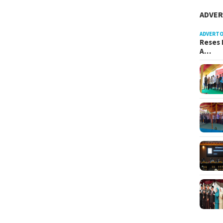
ADVER
ADVERTO
Reses 
A…