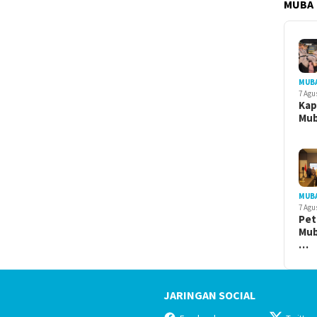
MUBA
MUB
7 Agu
Kap
Mu
MUB
7 Agu
Pet
Mub
…
JARINGAN SOCIAL