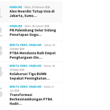
1
HEADLINE
Rabu, 25 Februari 2026
Alex Noerdin Tutup Usia di
Jakarta, Sums…
2
HEADLINE
Senin, 26 Januari 2026
PN Palembang Gelar Sidang
Penetapan Gugu…
3
BERITA
,
EKBIS
,
HEADLINE
Jumat, 25
Oktober 2024
PTBA Mendunia Raih Empat
Penghargaan Glo…
4
BERITA
,
EKBIS
,
HEADLINE
Kamis, 24
Oktober 2024
Kolaborasi Tiga BUMN
Sepakat Peningkatan…
5
BERITA
,
EKBIS
,
HEADLINE
Kamis, 4
Juli 2024
Transformasi
Berkesinambungan PTBA
Hadir…