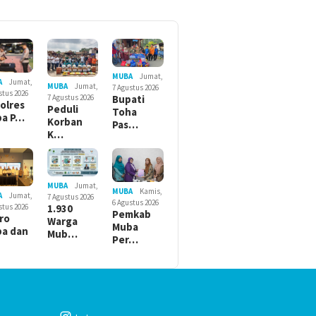
MUBA
Jumat,
A
Jumat,
MUBA
Jumat,
7 Agustus 2026
stus 2026
7 Agustus 2026
Bupati
olres
Peduli
Toha
ba P…
Korban
Pas…
K…
MUBA
Jumat,
MUBA
Kamis,
A
Jumat,
7 Agustus 2026
6 Agustus 2026
stus 2026
1.930
Pemkab
ro
Warga
Muba
a dan
Mub…
Per…