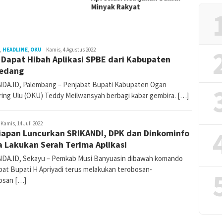
Minyak Rakyat
,
HEADLINE
,
OKU
katanda_admin
Kamis, 4 Agustus 2022
Dapat Hibah Aplikasi SPBE dari Kabupaten
edang
DA.ID, Palembang – Penjabat Bupati Kabupaten Ogan
ing Ulu (OKU) Teddy Meilwansyah berbagi kabar gembira. […]
atanda_admin
Kamis, 14 Juli 2022
iapan Luncurkan SRIKANDI, DPK dan Dinkominfo
 Lakukan Serah Terima Aplikasi
DA.ID, Sekayu – Pemkab Musi Banyuasin dibawah komando
bat Bupati H Apriyadi terus melakukan terobosan-
osan […]