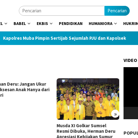
Pencarian
EL
BABEL
EKBIS
PENDIDIKAN
HUMANIORA
HUKRI
es Muba Pimpin Sertijab Sejumlah PJU dan Kapolsek
712 
VIDEO
Pemuta
Video
an Deru: Jangan Ukur
Sultan
ksesan Anak Hanya dari
Motor
ri
Muda 
»
Musda XI Golkar Sumsel
Resmi Dibuka, Herman Deru
POPU
Apresiasi Kebijakan Sumur