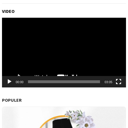
VIDEO
Pemutar
Video
00:00
03:05
POPULER