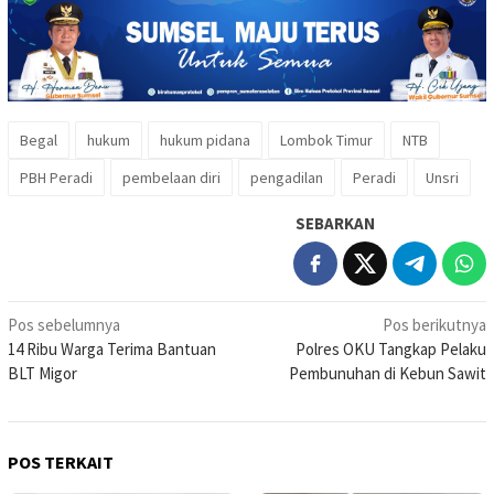
Begal
hukum
hukum pidana
Lombok Timur
NTB
PBH Peradi
pembelaan diri
pengadilan
Peradi
Unsri
SEBARKAN
Navigasi
Pos sebelumnya
Pos berikutnya
14 Ribu Warga Terima Bantuan
Polres OKU Tangkap Pelaku
pos
BLT Migor
Pembunuhan di Kebun Sawit
POS TERKAIT