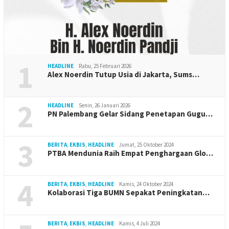
1
HEADLINE
Rabu, 25 Februari 2026
Alex Noerdin Tutup Usia di Jakarta, Sums…
2
HEADLINE
Senin, 26 Januari 2026
PN Palembang Gelar Sidang Penetapan Gugu…
3
BERITA
,
EKBIS
,
HEADLINE
Jumat, 25 Oktober 2024
PTBA Mendunia Raih Empat Penghargaan Glo…
4
BERITA
,
EKBIS
,
HEADLINE
Kamis, 24 Oktober 2024
Kolaborasi Tiga BUMN Sepakat Peningkatan…
BERITA
,
EKBIS
,
HEADLINE
Kamis, 4 Juli 2024