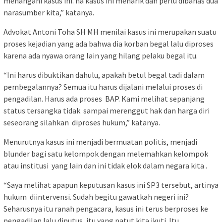
menangani kasus ini. na kasus ini menarik dan perlu dibahas dua
narasumber kita,” katanya.
Advokat Antoni Toha SH MH menilai kasus ini merupakan suatu
proses kejadian yang ada bahwa dia korban begal lalu diproses
karena ada nyawa orang lain yang hilang pelaku begal itu.
“Ini harus dibuktikan dahulu, apakah betul begal tadi dalam
pembegalannya? Semua itu harus dijalani melalui proses di
pengadilan. Harus ada proses BAP. Kami melihat sepanjang
status tersangka tidak sampai merenggut hak dan harga diri
seseorang silahkan diproses hukum,” katanya.
Menurutnya kasus ini menjadi bermuatan politis, menjadi
blunder bagi satu kelompok dengan melemahkan kelompok
atau institusi yang lain dan ini tidak elok dalam negara kita .
“Saya melihat apapun keputusan kasus ini SP3 tersebut, artinya
hukum diintervensi. Sudah begitu gawatkah negeri ini?
Seharusnya itu ranah pengacara, kasus ini terus berproses ke
pengadilan lalu diputus, itu yang patut kita ikuti. Itu