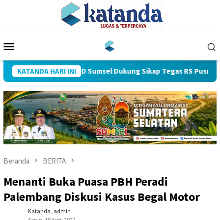
Loncat
ke
konten
Menu
Mobile
ndung, DPRD Sumsel Dukung Sikap Tegas RS Pusri
KATANDA HARI INI
Kasus L
Beranda
BERITA
Menanti Buka Puasa PBH Peradi
Palembang Diskusi Kasus Begal Motor
Katanda_admin
Senin, 18 April 2022