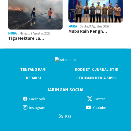
MUBA
Sabtu, 8 Agustus 2026
Muba Raih Pengh…
MUBA
Minggu, 9 Agustus 2026
Tiga Hektare La…
TENTANG KAMI
KODE ETIK JURNALISTIK
REDAKSI
PEDOMAN MEDIA SIBER
JARINGAN SOCIAL
Facebook
Twitter
Instagram
Youtube
RSS