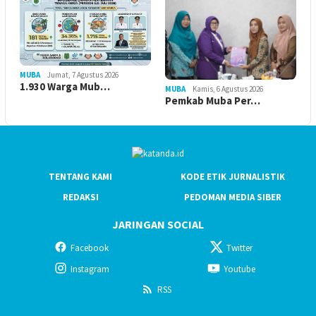
MUBA
Jumat, 7 Agustus 2026
1.930 Warga Mub…
MUBA
Kamis, 6 Agustus 2026
Pemkab Muba Per…
TENTANG KAMI
KODE ETIK JURNALISTIK
REDAKSI
PEDOMAN MEDIA SIBER
JARINGAN SOCIAL
Facebook
Twitter
Instagram
Youtube
RSS