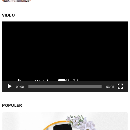
VIDEO
Pemutar
Video
00:00
03:05
POPULER