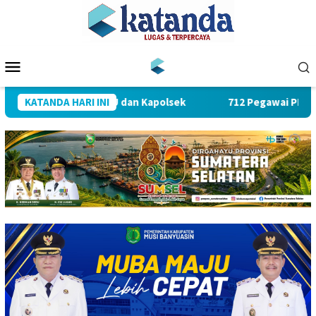
Loncat
ke
konten
Menu
Mobile
ijab Sejumlah PJU dan Kapolsek
KATANDA HARI INI
712 Pegawai PLN UID S2J