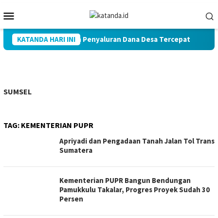
Loncat
Menu
ke
Mobile
konten
uba Raih Penghargaan Penyaluran Dana Desa Tercepat
KATANDA HARI INI
D
SUMSEL
TAG:
KEMENTERIAN PUPR
Apriyadi dan Pengadaan Tanah Jalan Tol Trans
Sumatera
Kementerian PUPR Bangun Bendungan
Pamukkulu Takalar, Progres Proyek Sudah 30
Persen