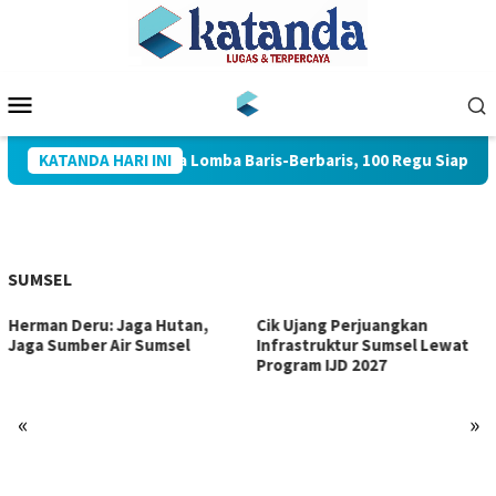
Loncat
ke
konten
Menu
Mobile
Bupati Toha Buka Lomba Baris-Berbaris, 100 Regu Siap Bertan
KATANDA HARI INI
SUMSEL
Herman Deru: Jaga Hutan,
Cik Ujang Perjuangkan
Jaga Sumber Air Sumsel
Infrastruktur Sumsel Lewat
Program IJD 2027
«
»