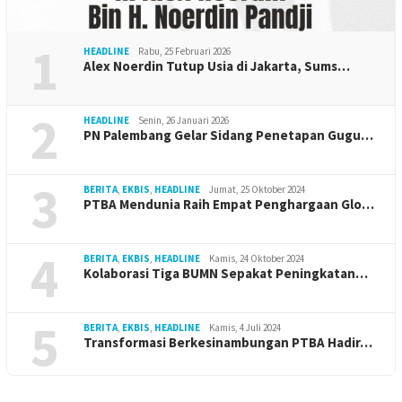
1
HEADLINE
Rabu, 25 Februari 2026
Alex Noerdin Tutup Usia di Jakarta, Sums…
2
HEADLINE
Senin, 26 Januari 2026
PN Palembang Gelar Sidang Penetapan Gugu…
3
BERITA
,
EKBIS
,
HEADLINE
Jumat, 25 Oktober 2024
PTBA Mendunia Raih Empat Penghargaan Glo…
4
BERITA
,
EKBIS
,
HEADLINE
Kamis, 24 Oktober 2024
Kolaborasi Tiga BUMN Sepakat Peningkatan…
5
BERITA
,
EKBIS
,
HEADLINE
Kamis, 4 Juli 2024
Transformasi Berkesinambungan PTBA Hadir…