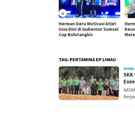
«
Herman Deru Motivasi Atlet
Herm
Usia Dini di Gubernur Sumsel
Kesu
 Ujang Perjuangkan
Cup Bulutangkis
Mate
rastruktur Sumsel Lewat
gram IJD 2027
TAG:
PERTAMINA EP LIMAU
MUARA
SKK 
Enim
KATAN
Kerja