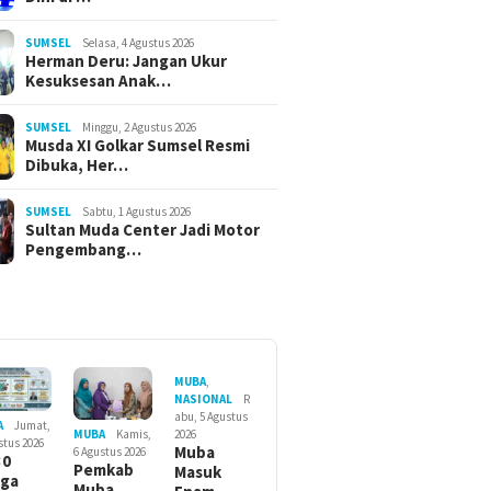
SUMSEL
Selasa, 4 Agustus 2026
Herman Deru: Jangan Ukur
Kesuksesan Anak…
SUMSEL
Minggu, 2 Agustus 2026
Musda XI Golkar Sumsel Resmi
Dibuka, Her…
SUMSEL
Sabtu, 1 Agustus 2026
Sultan Muda Center Jadi Motor
Pengembang…
MUBA
,
NASIONAL
R
abu, 5 Agustus
A
Jumat,
2026
MUBA
Kamis,
stus 2026
Muba
6 Agustus 2026
30
Pemkab
Masuk
rga
Muba