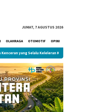
JUMAT, 7 AGUSTUS 2026
M
OLAHRAGA
OTOMOTIF
OPINI
g Selalu Keleleran Kronis
DPRD Sumsel Minta BPKAD Jela