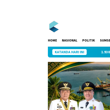
Loncat
ke
konten
HOME
NASIONAL
POLITIK
SUMS
KATANDA HARI INI
1.930 Warga Muba T