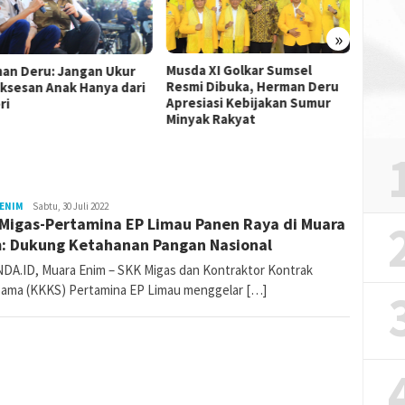
»
Musda XI Golkar Sumsel
Sultan
an Deru: Jangan Ukur
Resmi Dibuka, Herman Deru
Motor
ksesan Anak Hanya dari
Apresiasi Kebijakan Sumur
Muda 
ri
Minyak Rakyat
 ENIM
katanda_admin
Sabtu, 30 Juli 2022
Migas-Pertamina EP Limau Panen Raya di Muara
: Dukung Ketahanan Pangan Nasional
DA.ID, Muara Enim – SKK Migas dan Kontraktor Kontrak
sama (KKKS) Pertamina EP Limau menggelar […]