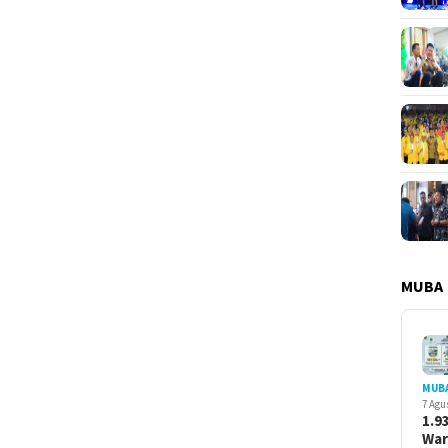
MUBA
MUB
7 Agu
1.9
Wa