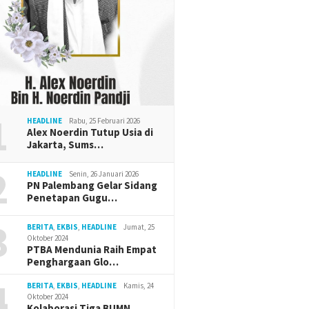
Cik Ujang Dorong Penguatan
 Muda Center Jadi
Wagub C
SDM Perempuan Lewat
 Pengembangan Usaha
Ekosist
Kajian Tafsir Al-Qur’an BKOW
Sumsel
Dukung 
1
HEADLINE
Rabu, 25 Februari 2026
Alex Noerdin Tutup Usia di
Jakarta, Sums…
2
HEADLINE
Senin, 26 Januari 2026
PN Palembang Gelar Sidang
Penetapan Gugu…
3
BERITA
,
EKBIS
,
HEADLINE
Jumat, 25
Oktober 2024
PTBA Mendunia Raih Empat
Penghargaan Glo…
4
BERITA
,
EKBIS
,
HEADLINE
Kamis, 24
Oktober 2024
Kolaborasi Tiga BUMN