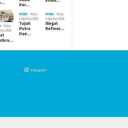
Enam…
b…
Per…
MUBA
Rabu,
MUBA
Rabu,
5 Agustus 2026
5 Agustus 2026
Tujuh
Illegal
A
Rabu,
Putra
Refiner…
stus 2026
Dae…
lat
kibra…
Instagram