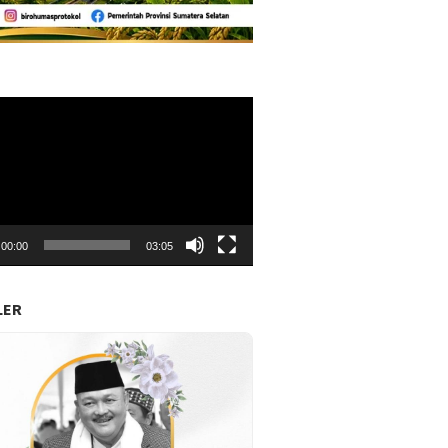
r
00:00
03:05
LER