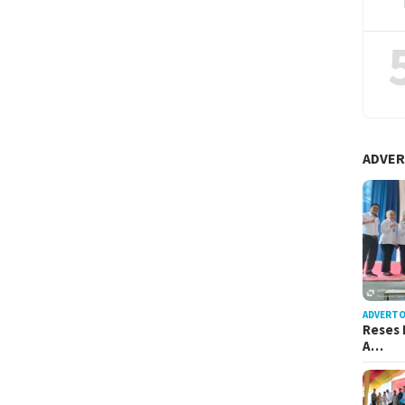
ADVER
ADVERTO
Reses 
A…