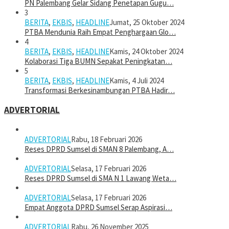
PN Palembang Gelar Sidang Penetapan Gugu…
3
BERITA
,
EKBIS
,
HEADLINE
Jumat, 25 Oktober 2024
PTBA Mendunia Raih Empat Penghargaan Glo…
4
BERITA
,
EKBIS
,
HEADLINE
Kamis, 24 Oktober 2024
Kolaborasi Tiga BUMN Sepakat Peningkatan…
5
BERITA
,
EKBIS
,
HEADLINE
Kamis, 4 Juli 2024
Transformasi Berkesinambungan PTBA Hadir…
ADVERTORIAL
ADVERTORIAL
Rabu, 18 Februari 2026
Reses DPRD Sumsel di SMAN 8 Palembang, A…
ADVERTORIAL
Selasa, 17 Februari 2026
Reses DPRD Sumsel di SMA N 1 Lawang Weta…
ADVERTORIAL
Selasa, 17 Februari 2026
Empat Anggota DPRD Sumsel Serap Aspirasi…
ADVERTORIAL
Rabu, 26 November 2025