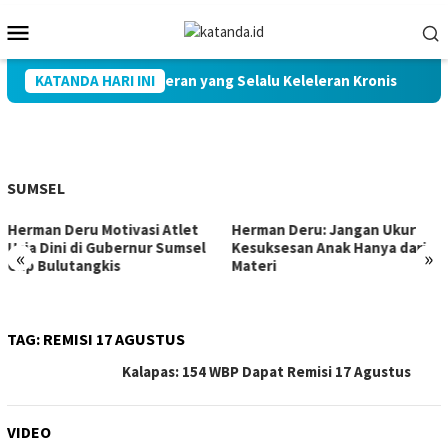
Loncat
Menu
ke
Mobile
konten
aksanaan Kenceran yang Selalu Keleleran Kronis
KATANDA HARI INI
DPRD Su
SUMSEL
Herman Deru Motivasi Atlet
Herman Deru: Jangan Ukur
Usia Dini di Gubernur Sumsel
Kesuksesan Anak Hanya dari
«
»
Cup Bulutangkis
Materi
TAG:
REMISI 17 AGUSTUS
Kalapas: 154 WBP Dapat Remisi 17 Agustus
VIDEO