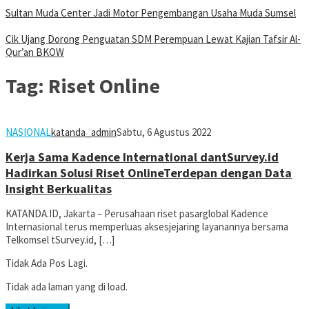
Sultan Muda Center Jadi Motor Pengembangan Usaha Muda Sumsel
Cik Ujang Dorong Penguatan SDM Perempuan Lewat Kajian Tafsir Al-
Qur’an BKOW
Tag:
Riset Online
NASIONAL
katanda_admin
Sabtu, 6 Agustus 2022
Kerja Sama Kadence International dantSurvey.id
Hadirkan Solusi Riset OnlineTerdepan dengan Data
Insight Berkualitas
KATANDA.ID, Jakarta – Perusahaan riset pasarglobal Kadence
Internasional terus memperluas aksesjejaring layanannya bersama
Telkomsel tSurvey.id, […]
Tidak Ada Pos Lagi.
Tidak ada laman yang di load.