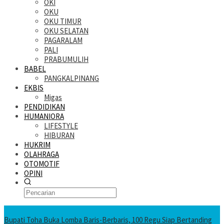
OKI
OKU
OKU TIMUR
OKU SELATAN
PAGARALAM
PALI
PRABUMULIH
BABEL
PANGKALPINANG
EKBIS
Migas
PENDIDIKAN
HUMANIORA
LIFESTYLE
HIBURAN
HUKRIM
OLAHRAGA
OTOMOTIF
OPINI
KATANDA HARI INI
Bupati Toha Buka Lomba Baris-Berbaris, 100 Regu Siap Bertanding