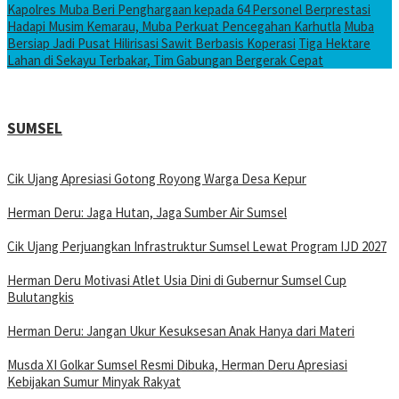
Kapolres Muba Beri Penghargaan kepada 64 Personel Berprestasi
Hadapi Musim Kemarau, Muba Perkuat Pencegahan Karhutla
Muba
Bersiap Jadi Pusat Hilirisasi Sawit Berbasis Koperasi
Tiga Hektare
Lahan di Sekayu Terbakar, Tim Gabungan Bergerak Cepat
SUMSEL
Cik Ujang Apresiasi Gotong Royong Warga Desa Kepur
Herman Deru: Jaga Hutan, Jaga Sumber Air Sumsel
Cik Ujang Perjuangkan Infrastruktur Sumsel Lewat Program IJD 2027
Herman Deru Motivasi Atlet Usia Dini di Gubernur Sumsel Cup
Bulutangkis
Herman Deru: Jangan Ukur Kesuksesan Anak Hanya dari Materi
Musda XI Golkar Sumsel Resmi Dibuka, Herman Deru Apresiasi
Kebijakan Sumur Minyak Rakyat