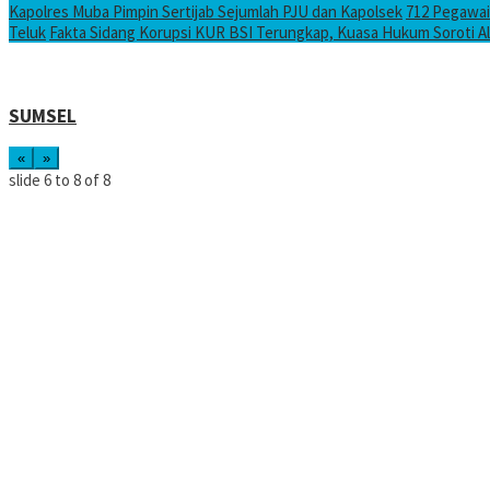
Kapolres Muba Pimpin Sertijab Sejumlah PJU dan Kapolsek
712 Pegawai
Teluk
Fakta Sidang Korupsi KUR BSI Terungkap, Kuasa Hukum Soroti Ali
SUMSEL
«
»
slide
6 to 8
of 8