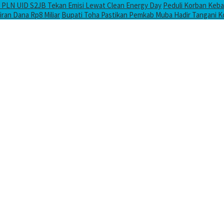
 PLN UID S2JB Tekan Emisi Lewat Clean Energy Day
Peduli Korban Keba
ran Dana Rp8 Miliar
Bupati Toha Pastikan Pemkab Muba Hadir Tangani 