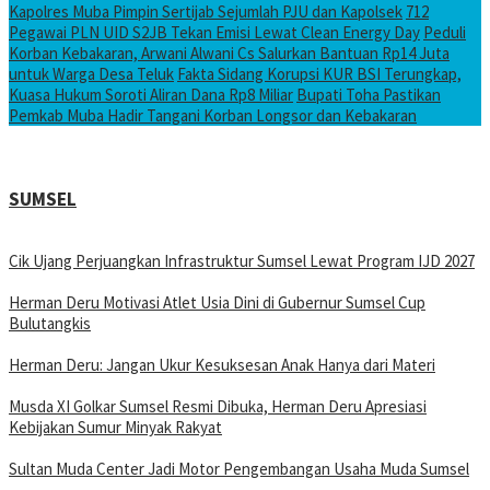
Kapolres Muba Pimpin Sertijab Sejumlah PJU dan Kapolsek
712
Pegawai PLN UID S2JB Tekan Emisi Lewat Clean Energy Day
Peduli
Korban Kebakaran, Arwani Alwani Cs Salurkan Bantuan Rp14 Juta
untuk Warga Desa Teluk
Fakta Sidang Korupsi KUR BSI Terungkap,
Kuasa Hukum Soroti Aliran Dana Rp8 Miliar
Bupati Toha Pastikan
Pemkab Muba Hadir Tangani Korban Longsor dan Kebakaran
SUMSEL
Cik Ujang Perjuangkan Infrastruktur Sumsel Lewat Program IJD 2027
Herman Deru Motivasi Atlet Usia Dini di Gubernur Sumsel Cup
Bulutangkis
Herman Deru: Jangan Ukur Kesuksesan Anak Hanya dari Materi
Musda XI Golkar Sumsel Resmi Dibuka, Herman Deru Apresiasi
Kebijakan Sumur Minyak Rakyat
Sultan Muda Center Jadi Motor Pengembangan Usaha Muda Sumsel