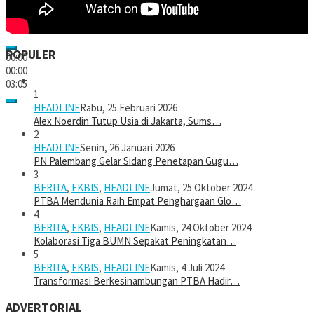
POPULER
00:00
00:00
03:05
1
HEADLINE
Rabu, 25 Februari 2026
Alex Noerdin Tutup Usia di Jakarta, Sums…
2
HEADLINE
Senin, 26 Januari 2026
PN Palembang Gelar Sidang Penetapan Gugu…
3
BERITA
,
EKBIS
,
HEADLINE
Jumat, 25 Oktober 2024
PTBA Mendunia Raih Empat Penghargaan Glo…
4
BERITA
,
EKBIS
,
HEADLINE
Kamis, 24 Oktober 2024
Kolaborasi Tiga BUMN Sepakat Peningkatan…
5
BERITA
,
EKBIS
,
HEADLINE
Kamis, 4 Juli 2024
Transformasi Berkesinambungan PTBA Hadir…
ADVERTORIAL