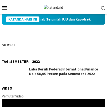
Loncat
Menu
ke
Mobile
konten
Pimpin Sertijab Sejumlah PJU dan Kapolsek
KATANDA HARI INI
712 Pegawai 
SUMSEL
TAG:
SEMESTER I-2022
Laba Bersih Federal International Finance
Naik 58,65 Persen pada Semester I-2022
VIDEO
Pemutar Video