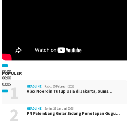
00:00
POPULER
00:00
03:05
1
HEADLINE
Rabu, 25 Februari 2026
Alex Noerdin Tutup Usia di Jakarta, Sums…
2
HEADLINE
Senin, 26 Januari 2026
PN Palembang Gelar Sidang Penetapan Gugu…