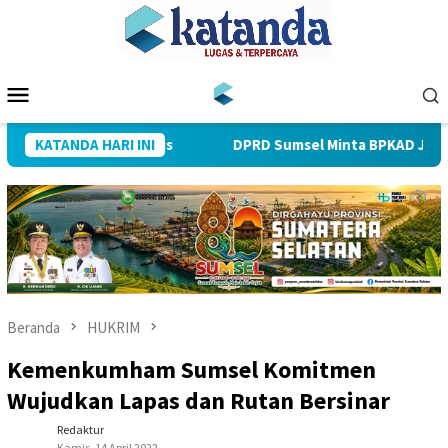
Loncat
ke
konten
Menu
Mobile
 Keleleran Kronis
KATANDA HARI INI
DPRD Sumsel Minta BPKAD Jelaskan Konf
Beranda
HUKRIM
Kemenkumham Sumsel Komitmen
Wujudkan Lapas dan Rutan Bersinar
Redaktur
Kamis, 14 April 2022