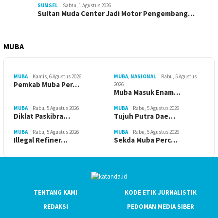
SUMSEL
Sabtu, 1 Agustus 2026
Sultan Muda Center Jadi Motor Pengembang…
MUBA
MUBA
Kamis, 6 Agustus 2026
MUBA
,
NASIONAL
Rabu, 5 Agustus
Pemkab Muba Per…
2026
Muba Masuk Enam…
MUBA
Rabu, 5 Agustus 2026
MUBA
Rabu, 5 Agustus 2026
Diklat Paskibra…
Tujuh Putra Dae…
MUBA
Rabu, 5 Agustus 2026
MUBA
Rabu, 5 Agustus 2026
Illegal Refiner…
Sekda Muba Perc…
TENTANG KAMI
KODE ETIK JURNALISTIK
REDAKSI
PEDOMAN MEDIA SIBER