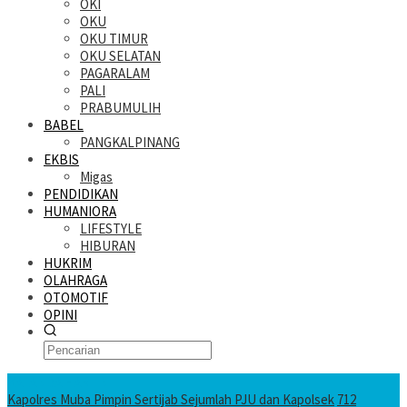
OKI
OKU
OKU TIMUR
OKU SELATAN
PAGARALAM
PALI
PRABUMULIH
BABEL
PANGKALPINANG
EKBIS
Migas
PENDIDIKAN
HUMANIORA
LIFESTYLE
HIBURAN
HUKRIM
OLAHRAGA
OTOMOTIF
OPINI
KATANDA HARI INI
Kapolres Muba Pimpin Sertijab Sejumlah PJU dan Kapolsek
712