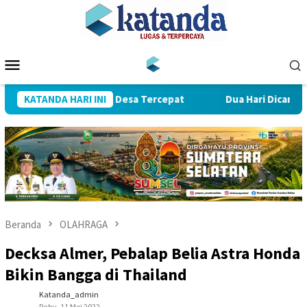
Loncat
ke
konten
Menu
Mobile
 Penyaluran Dana Desa Tercepat
KATANDA HARI INI
Dua Hari Dicari, Warga
Beranda
OLAHRAGA
Decksa Almer, Pebalap Belia Astra Honda
Bikin Bangga di Thailand
Katanda_admin
Rabu, 11 Mei 2022