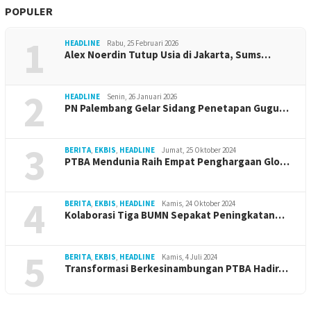
POPULER
1
HEADLINE
Rabu, 25 Februari 2026
Alex Noerdin Tutup Usia di Jakarta, Sums…
2
HEADLINE
Senin, 26 Januari 2026
PN Palembang Gelar Sidang Penetapan Gugu…
3
BERITA
,
EKBIS
,
HEADLINE
Jumat, 25 Oktober 2024
PTBA Mendunia Raih Empat Penghargaan Glo…
4
BERITA
,
EKBIS
,
HEADLINE
Kamis, 24 Oktober 2024
Kolaborasi Tiga BUMN Sepakat Peningkatan…
5
BERITA
,
EKBIS
,
HEADLINE
Kamis, 4 Juli 2024
Transformasi Berkesinambungan PTBA Hadir…