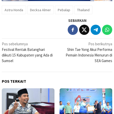
Astra Honda
Decksa Almer
Pebalap
Thailand
SEBARKAN
Navigasi
Pos sebelumnya
Pos berikutnya
Festival Rentak Batanghari
Shin Tae Yong Akui Performa
pos
diikuti 15 Kabupaten yang Ada di
Pemain Indonesia Menurun di
Sumsel
SEA Games
POS TERKAIT