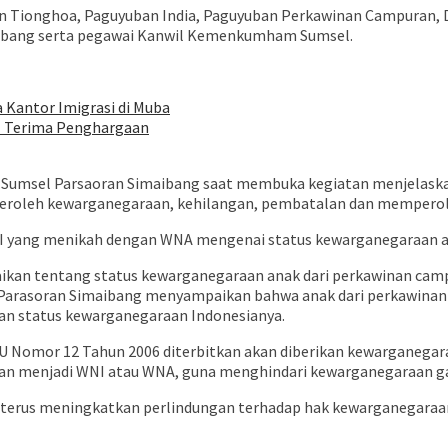
uban Tionghoa, Paguyuban India, Paguyuban Perkawinan Campuran,
lembang serta pegawai Kanwil Kemenkumham Sumsel.
Kantor Imigrasi di Muba
Terima Penghargaan
Sumsel Parsaoran Simaibang saat membuka kegiatan menjelaska
eroleh kewarganegaraan, kehilangan, pembatalan dan memperol
NI yang menikah dengan WNA mengenai status kewarganegaraan an
kan tentang status kewarganegaraan anak dari perkawinan campu
 Parasoran Simaibang menyampaikan bahwa anak dari perkawinan
 status kewarganegaraan Indonesianya.
U Nomor 12 Tahun 2006 diterbitkan akan diberikan kewarganegara
akan menjadi WNI atau WNA, guna menghindari kewarganegaraan g
erus meningkatkan perlindungan terhadap hak kewarganegara