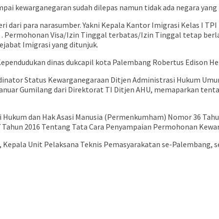
mpai kewarganegaran sudah dilepas namun tidak ada negara yan
eri dari para narasumber. Yakni Kepala Kantor Imigrasi Kelas I
. Permohonan Visa/Izin Tinggal terbatas/Izin Tinggal tetap berla
jabat Imigrasi yang ditunjuk.
Kependudukan dinas dukcapil kota Palembang Robertus Edison H
oordinator Status Kewarganegaraan Ditjen Administrasi Hukum 
nuar Gumilang dari Direktorat TI Ditjen AHU, memaparkan tenta
nteri Hukum dan Hak Asasi Manusia (Permenkumham) Nomor 36 Tah
Tahun 2016 Tentang Tata Cara Penyampaian Permohonan Kewarga
aus, Kepala Unit Pelaksana Teknis Pemasyarakatan se-Palembang,