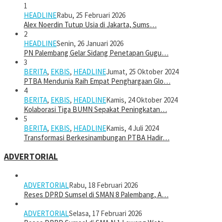
1
HEADLINE
Rabu, 25 Februari 2026
Alex Noerdin Tutup Usia di Jakarta, Sums…
2
HEADLINE
Senin, 26 Januari 2026
PN Palembang Gelar Sidang Penetapan Gugu…
3
BERITA
,
EKBIS
,
HEADLINE
Jumat, 25 Oktober 2024
PTBA Mendunia Raih Empat Penghargaan Glo…
4
BERITA
,
EKBIS
,
HEADLINE
Kamis, 24 Oktober 2024
Kolaborasi Tiga BUMN Sepakat Peningkatan…
5
BERITA
,
EKBIS
,
HEADLINE
Kamis, 4 Juli 2024
Transformasi Berkesinambungan PTBA Hadir…
ADVERTORIAL
ADVERTORIAL
Rabu, 18 Februari 2026
Reses DPRD Sumsel di SMAN 8 Palembang, A…
ADVERTORIAL
Selasa, 17 Februari 2026