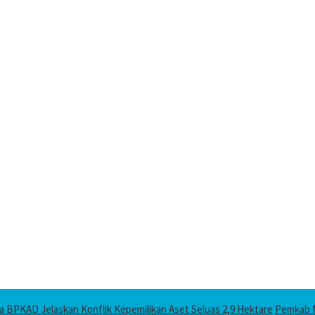
 BPKAD Jelaskan Konflik Kepemilikan Aset Seluas 2,9 Hektare
Pemkab M