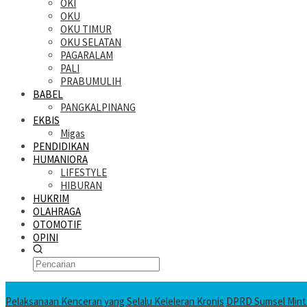
OKI
OKU
OKU TIMUR
OKU SELATAN
PAGARALAM
PALI
PRABUMULIH
BABEL
PANGKALPINANG
EKBIS
Migas
PENDIDIKAN
HUMANIORA
LIFESTYLE
HIBURAN
HUKRIM
OLAHRAGA
OTOMOTIF
OPINI
KATANDA HARI INI
Pelaksanaan Kenceran yang Selalu Keleleran Kronis
DPRD Sumsel Minta