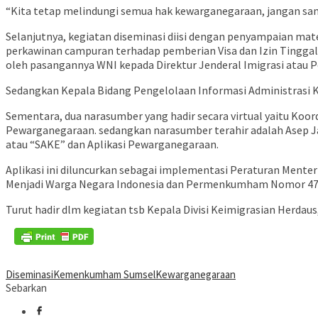
“Kita tetap melindungi semua hak kewarganegaraan, jangan sa
Selanjutnya, kegiatan diseminasi diisi dengan penyampaian mat
perkawinan campuran terhadap pemberian Visa dan Izin Tinggal 
oleh pasangannya WNI kepada Direktur Jenderal Imigrasi atau Pe
Sedangkan Kepala Bidang Pengelolaan Informasi Administrasi 
Sementara, dua narasumber yang hadir secara virtual yaitu K
Pewarganegaraan. sedangkan narasumber terahir adalah Asep Ja
atau “SAKE” dan Aplikasi Pewarganegaraan.
Aplikasi ini diluncurkan sebagai implementasi Peraturan Me
Menjadi Warga Negara Indonesia dan Permenkumham Nomor 47 
Turut hadir dlm kegiatan tsb Kepala Divisi Keimigrasian Herd
Diseminasi
Kemenkumham Sumsel
Kewarganegaraan
Sebarkan