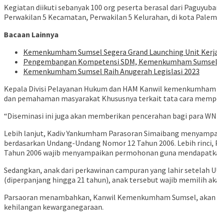
Kegiatan diikuti sebanyak 100 org peserta berasal dari Paguy
Perwakilan 5 Kecamatan, Perwakilan 5 Kelurahan, di kota Pa
Bacaan Lainnya
Kemenkumham Sumsel Segera Grand Launching Unit Kerja 
Pengembangan Kompetensi SDM, Kemenkumham Sumsel 
Kemenkumham Sumsel Raih Anugerah Legislasi 2023
Kepala Divisi Pelayanan Hukum dan HAM Kanwil kemenkumham 
dan pemahaman masyarakat Khususnya terkait tata cara memp
“Diseminasi ini juga akan memberikan pencerahan bagi para W
Lebih lanjut, Kadiv Yankumham Parasoran Simaibang menyampai
berdasarkan Undang-Undang Nomor 12 Tahun 2006. Lebih rinci,
Tahun 2006 wajib menyampaikan permohonan guna mendapatkan
Sedangkan, anak dari perkawinan campuran yang lahir setelah U
(diperpanjang hingga 21 tahun), anak tersebut wajib memilih 
Parsaoran menambahkan, Kanwil Kemenkumham Sumsel, akan t
kehilangan kewarganegaraan.