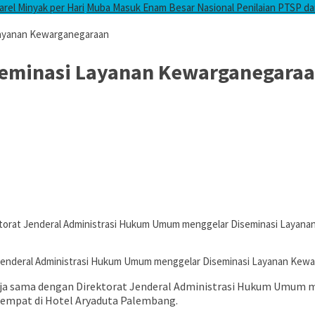
arel Minyak per Hari
Muba Masuk Enam Besar Nasional Penilaian PTSP d
ayanan Kewarganegaraan
eminasi Layanan Kewarganegara
orat Jenderal Administrasi Hukum Umum menggelar Diseminasi Layana
enderal Administrasi Hukum Umum menggelar Diseminasi Layanan Kewar
 sama dengan Direktorat Jenderal Administrasi Hukum Umum m
tempat di Hotel Aryaduta Palembang.