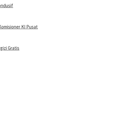
ondusif
Komisioner KI Pusat
izi Gratis