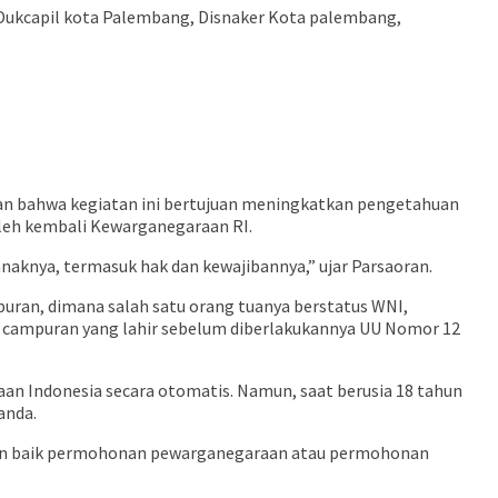
 Dukcapil kota Palembang, Disnaker Kota palembang,
n bahwa kegiatan ini bertujuan meningkatkan pengetahuan
eh kembali Kewarganegaraan RI.
aknya, termasuk hak dan kewajibannya,” ujar Parsaoran.
ran, dimana salah satu orang tuanya berstatus WNI,
 campuran yang lahir sebelum diberlakukannya UU Nomor 12
an Indonesia secara otomatis. Namun, saat berusia 18 tahun
anda.
an baik permohonan pewarganegaraan atau permohonan