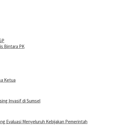
oGP
is Bintara PK
sa Ketua
ing Invasif di Sumsel
ong Evaluasi Menyeluruh Kebijakan Pemerintah