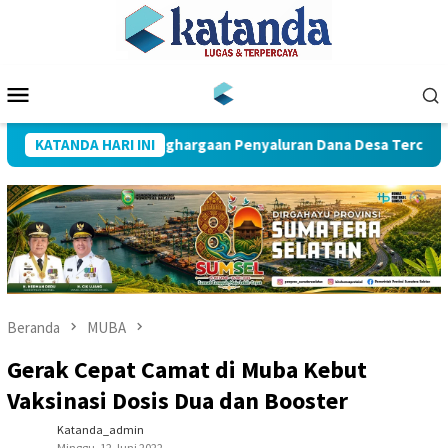
Loncat
ke
konten
Menu
Mobile
Muba Raih Penghargaan Penyaluran Dana Desa Tercepat
KATANDA HARI INI
Beranda
MUBA
Gerak Cepat Camat di Muba Kebut
Vaksinasi Dosis Dua dan Booster
Katanda_admin
Minggu, 12 Juni 2022