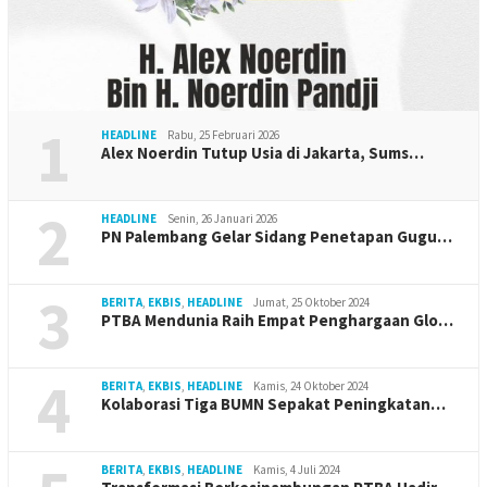
1
HEADLINE
Rabu, 25 Februari 2026
Alex Noerdin Tutup Usia di Jakarta, Sums…
2
HEADLINE
Senin, 26 Januari 2026
PN Palembang Gelar Sidang Penetapan Gugu…
3
BERITA
,
EKBIS
,
HEADLINE
Jumat, 25 Oktober 2024
PTBA Mendunia Raih Empat Penghargaan Glo…
4
BERITA
,
EKBIS
,
HEADLINE
Kamis, 24 Oktober 2024
Kolaborasi Tiga BUMN Sepakat Peningkatan…
BERITA
,
EKBIS
,
HEADLINE
Kamis, 4 Juli 2024