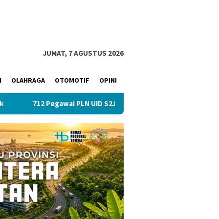
JUMAT, 7 AGUSTUS 2026
M
OLAHRAGA
OTOMOTIF
OPINI
awai PLN UID S2JB Tekan Emisi Lewat Clean Energy Day
P