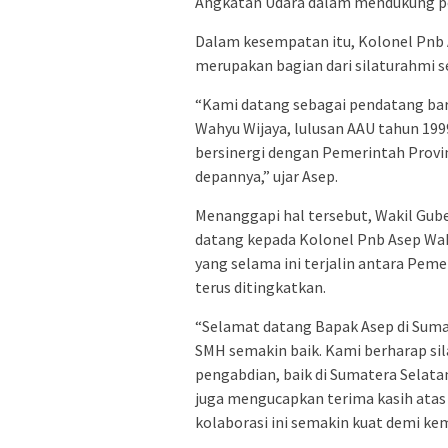
Angkatan Udara dalam mendukung 
Dalam kesempatan itu, Kolonel Pnb
merupakan bagian dari silaturahmi s
“Kami datang sebagai pendatang bar
Wahyu Wijaya, lulusan AAU tahun 1999
bersinergi dengan Pemerintah Provi
depannya,” ujar Asep.
Menanggapi hal tersebut, Wakil Gu
datang kepada Kolonel Pnb Asep Wahy
yang selama ini terjalin antara Pe
terus ditingkatkan.
“Selamat datang Bapak Asep di Suma
SMH semakin baik. Kami berharap sila
pengabdian, baik di Sumatera Selata
juga mengucapkan terima kasih atas s
kolaborasi ini semakin kuat demi kem