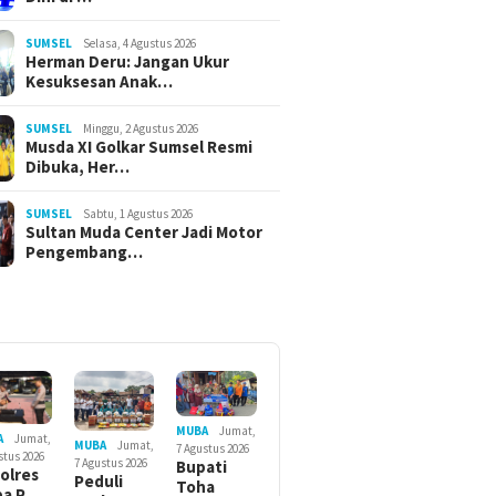
SUMSEL
Selasa, 4 Agustus 2026
Herman Deru: Jangan Ukur
Kesuksesan Anak…
SUMSEL
Minggu, 2 Agustus 2026
Musda XI Golkar Sumsel Resmi
Dibuka, Her…
SUMSEL
Sabtu, 1 Agustus 2026
Sultan Muda Center Jadi Motor
Pengembang…
MUBA
Jumat,
A
Jumat,
MUBA
Jumat,
7 Agustus 2026
stus 2026
7 Agustus 2026
Bupati
olres
Peduli
Toha
ba P…