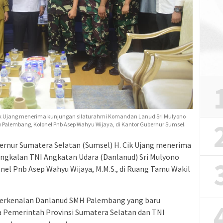
Cik Ujang menerima kunjungan silaturahmi Komandan Lanud Sri Mulyono
Palembang, Kolonel Pnb Asep Wahyu Wijaya, di Kantor Gubernur Sumsel.
rnur Sumatera Selatan (Sumsel) H. Cik Ujang menerima
ngkalan TNI Angkatan Udara (Danlanud) Sri Mulyono
l Pnb Asep Wahyu Wijaya, M.M.S., di Ruang Tamu Wakil
perkenalan Danlanud SMH Palembang yang baru
a Pemerintah Provinsi Sumatera Selatan dan TNI