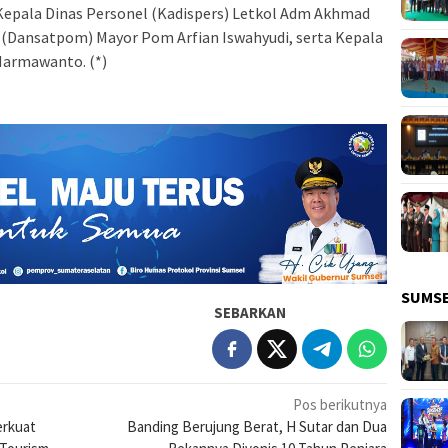
 Kepala Dinas Personel (Kadispers) Letkol Adm Akhmad
r (Dansatpom) Mayor Pom Arfian Iswahyudi, serta Kepala
 Harmawanto. (*)
SUMS
SEBARKAN
Pos berikutnya
erkuat
Banding Berujung Berat, H Sutar dan Dua