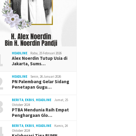
1
HEADLINE
Rabu, 25 Februari 2026
Alex Noerdin Tutup Usia di
Jakarta, Sums…
2
HEADLINE
Senin, 26 Januari 2026
PN Palembang Gelar Sidang
Penetapan Gugu…
3
BERITA
,
EKBIS
,
HEADLINE
Jumat, 25
Oktober 2024
PTBA Mendunia Raih Empat
Penghargaan Glo…
4
BERITA
,
EKBIS
,
HEADLINE
Kamis, 24
Oktober 2024
Kolaborasi Tiga BUMN