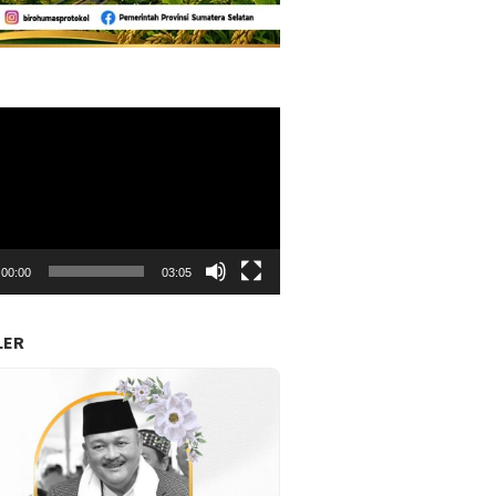
r
00:00
03:05
LER