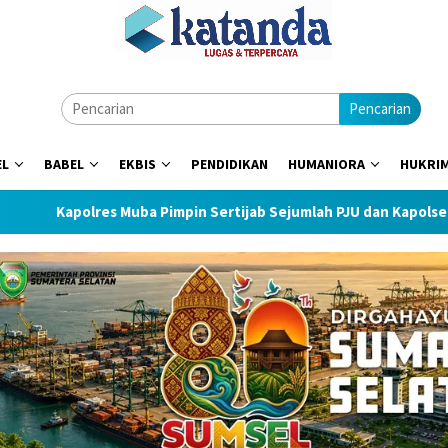
Pencarian
EL
BABEL
EKBIS
PENDIDIKAN
HUMANIORA
HUKRI
 Muba Pimpin Sertijab Sejumlah PJU dan Kapolsek
712 Peg