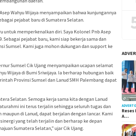
pembangunan daerah.
 Asep Wahyu Wijaya menyampaikan bahwa kunjungannya
ebagai pejabat baru di Sumatera Selatan.
u untuk memperkenalkan diri. Saya Kolonel Pnb Asep
. Sebagai pejabat baru, kami siap bekerja sama dan
nsi Sumsel. Kami juga mohon dukungan dan support ke
ADVER
bernur Sumsel Cik Ujang menyampaikan ucapan selamat
u Wijaya di Bumi Sriwijaya. Ia berharap hubungan baik
merintah Provinsi Sumsel dan Lanud SMH Palembang dapat
tera Selatan. Semoga kerja sama kita dengan Lanud
turahmi ini terus terjalin sehingga seluruh tugas dan
ADVERTO
Reses 
n maupun di Lanud, dapat berjalan dengan lancar. Kami
A…
inergi yang telah terjalin dan berharap ke depan
ajuan Sumatera Selatan,” ujar Cik Ujang.