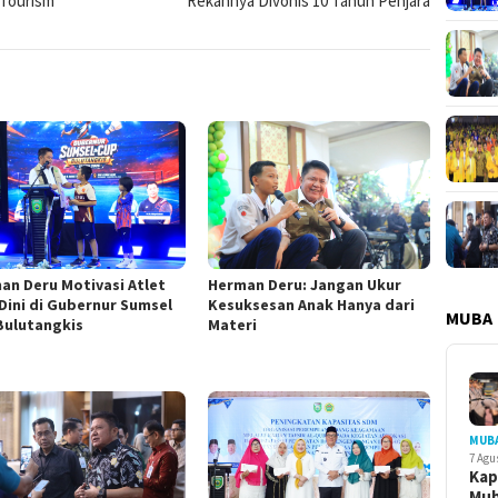
 Tourism
Rekannya Divonis 10 Tahun Penjara
an Deru Motivasi Atlet
Herman Deru: Jangan Ukur
 Dini di Gubernur Sumsel
Kesuksesan Anak Hanya dari
MUBA
Bulutangkis
Materi
MUB
7 Agu
Kap
Mu