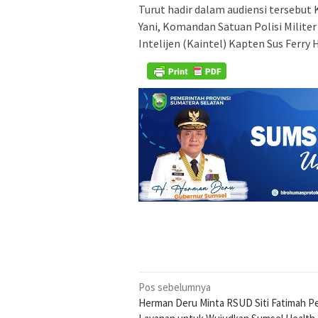
Turut hadir dalam audiensi tersebut
Yani, Komandan Satuan Polisi Milite
Intelijen (Kaintel) Kapten Sus Ferry
Navigasi
Pos sebelumnya
Herman Deru Minta RSUD Siti Fatimah P
pos