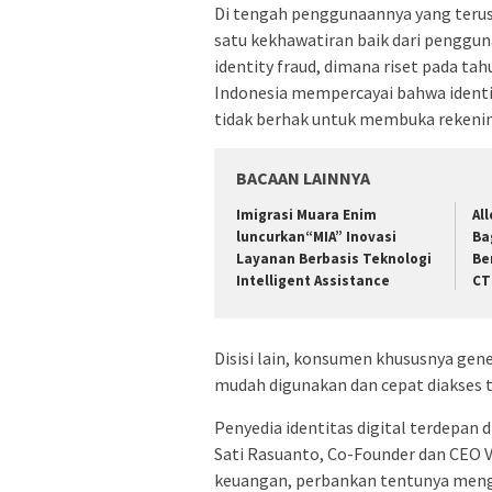
Di tengah penggunaannya yang terus
satu kekhawatiran baik dari pengguna
identity fraud, dimana riset pada t
Indonesia mempercayai bahwa identit
tidak berhak untuk membuka rekenin
BACAAN LAINNYA
Imigrasi Muara Enim
Al
luncurkan“MIA” Inovasi
Ba
Layanan Berbasis Teknologi
Be
Intelligent Assistance
CT
Disisi lain, konsumen khususnya gene
mudah digunakan dan cepat diakses 
Penyedia identitas digital terdepan
Sati Rasuanto, Co-Founder dan CEO V
keuangan, perbankan tentunya menge