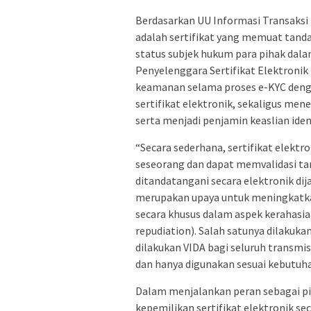
Berdasarkan UU Informasi Transaksi El
adalah sertifikat yang memuat tanda
status subjek hukum para pihak dala
Penyelenggara Sertifikat Elektronik
keamanan selama proses e-KYC deng
sertifikat elektronik, sekaligus mene
serta menjadi penjamin keaslian ident
“Secara sederhana, sertifikat elektr
seseorang dan dapat memvalidasi ta
ditandatangani secara elektronik dij
merupakan upaya untuk meningkatkan
secara khusus dalam aspek kerahasiaa
repudiation). Salah satunya dilakuk
dilakukan VIDA bagi seluruh transmi
dan hanya digunakan sesuai kebutuh
Dalam menjalankan peran sebagai pi
kepemilikan sertifikat elektronik s