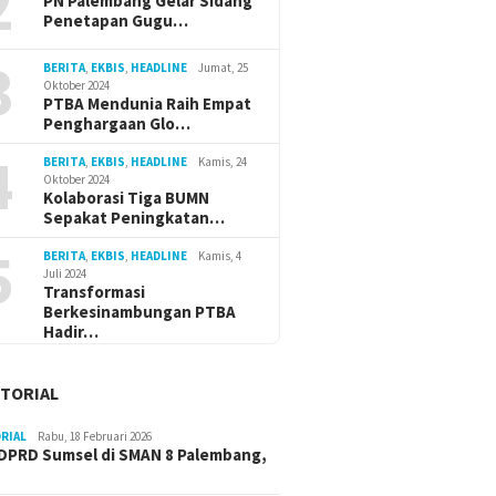
2
PN Palembang Gelar Sidang
Penetapan Gugu…
3
BERITA
,
EKBIS
,
HEADLINE
Jumat, 25
Oktober 2024
PTBA Mendunia Raih Empat
Penghargaan Glo…
4
BERITA
,
EKBIS
,
HEADLINE
Kamis, 24
Oktober 2024
Kolaborasi Tiga BUMN
Sepakat Peningkatan…
5
BERITA
,
EKBIS
,
HEADLINE
Kamis, 4
Juli 2024
Transformasi
Berkesinambungan PTBA
Hadir…
TORIAL
RIAL
Rabu, 18 Februari 2026
DPRD Sumsel di SMAN 8 Palembang,