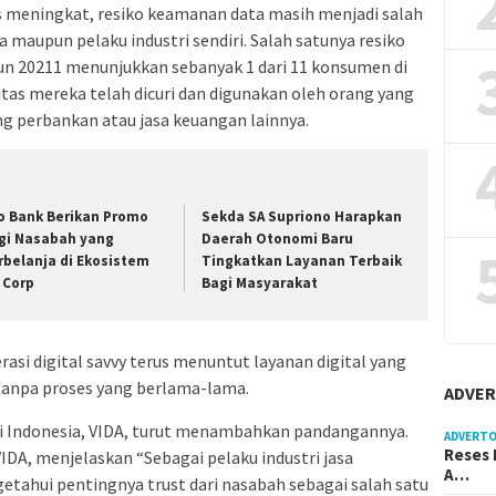
 meningkat, resiko keamanan data masih menjadi salah
 maupun pelaku industri sendiri. Salah satunya resiko
ahun 20211 menunjukkan sebanyak 1 dari 11 konsumen di
as mereka telah dicuri dan digunakan oleh orang yang
g perbankan atau jasa keuangan lainnya.
lo Bank Berikan Promo
Sekda SA Supriono Harapkan
gi Nasabah yang
Daerah Otonomi Baru
rbelanja di Ekosistem
Tingkatkan Layanan Terbaik
 Corp
Bagi Masyarakat
rasi digital savvy terus menuntut layanan digital yang
tanpa proses yang berlama-lama.
ADVER
 di Indonesia, VIDA, turut menambahkan pandangannya.
ADVERTO
Reses 
IDA, menjelaskan “Sebagai pelaku industri jasa
A…
tahui pentingnya trust dari nasabah sebagai salah satu