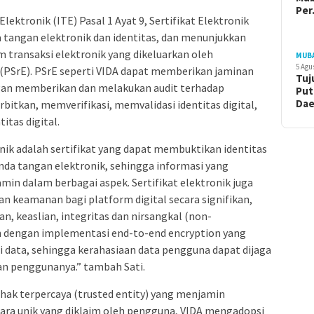
Pe
ektronik (ITE) Pasal 1 Ayat 9, Sertifikat Elektronik
 tangan elektronik dan identitas, dan menunjukkan
m transaksi elektronik yang dikeluarkan oleh
MUB
5 Agu
 (PSrE). PSrE seperti VIDA dapat memberikan jaminan
Tuj
an memberikan dan melakukan audit terhadap
Put
Da
rbitkan, memverifikasi, memvalidasi identitas digital,
itas digital.
onik adalah sertifikat yang dapat membuktikan identitas
nda tangan elektronik, sehingga informasi yang
amin dalam berbagai aspek. Sertifikat elektronik juga
 keamanan bagi platform digital secara signifikan,
n, keaslian, integritas dan nirsangkal (non-
an dengan implementasi end-to-end encryption yang
si data, sehingga kerahasiaan data pengguna dapat dijaga
an penggunanya.” tambah Sati.
hak terpercaya (trusted entity) yang menjamin
ecara unik yang diklaim oleh pengguna, VIDA mengadopsi