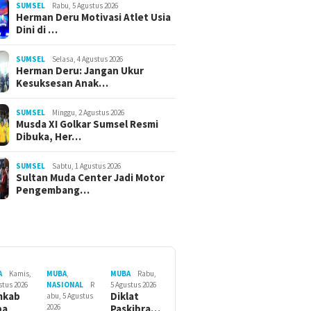
SUMSEL
Rabu, 5 Agustus 2026
Herman Deru Motivasi Atlet Usia
Dini di …
SUMSEL
Selasa, 4 Agustus 2026
Herman Deru: Jangan Ukur
Kesuksesan Anak…
SUMSEL
Minggu, 2 Agustus 2026
Musda XI Golkar Sumsel Resmi
Dibuka, Her…
SUMSEL
Sabtu, 1 Agustus 2026
Sultan Muda Center Jadi Motor
Pengembang…
A
Kamis,
MUBA
,
MUBA
Rabu,
stus 2026
NASIONAL
R
5 Agustus 2026
mkab
Diklat
abu, 5 Agustus
ba
2026
Paskibra…