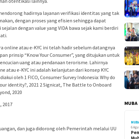
anan otentikasi lainnya.
mendorong hadirnya layanan verifikasi identitas yang tak
akan, dengan proses yang efisien sehingga dapat
 sejalan dengan value yang VIDA bawa sejak kami berdiri
ati.
ra online atau e-KYC ini telah hadir sebelum datangnya
pan prinsip “Know Your Consumer”, yang ditujukan untuk
pencucian uang atau pendanaan terorisme. Lahirnya
line atau e-KYC ini adalah kelanjutan dari konsep KYC
 diakui oleh 1 FICO, Consumer Survey Indonesia: Why do
your identity?, 2021 2 Signicat, The Battle to Onboard
yond, 2020
MUBA
, 2017
MUB
6 Agu
uangan, dan juga didorong oleh Pemerintah melalui UU
Pe
Mu