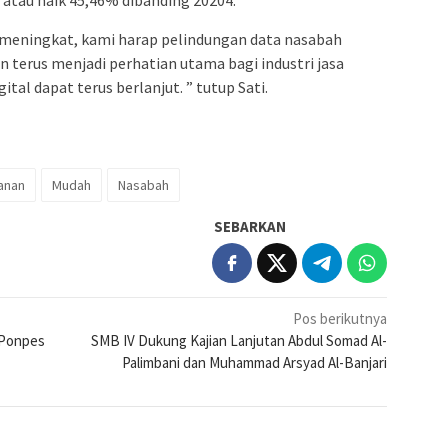
 atau naik 45,46% dibanding 20204.
g meningkat, kami harap pelindungan data nasabah
n terus menjadi perhatian utama bagi industri jasa
al dapat terus berlanjut. ” tutup Sati.
anan
Mudah
Nasabah
SEBARKAN
Pos berikutnya
 Ponpes
SMB IV Dukung Kajian Lanjutan Abdul Somad Al-
Palimbani dan Muhammad Arsyad Al-Banjari