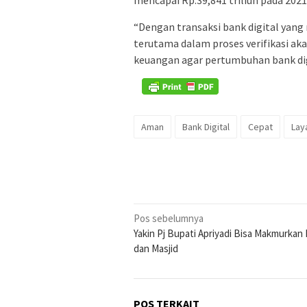
mencapai Rp.39,841 triliun pada 2021
“Dengan transaksi bank digital yan
terutama dalam proses verifikasi aka
keuangan agar pertumbuhan bank digit
Aman
Bank Digital
Cepat
Lay
Navigasi
Pos sebelumnya
Yakin Pj Bupati Apriyadi Bisa Makmurkan
pos
dan Masjid
POS TERKAIT