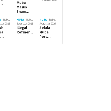
Muba
r…
Masuk
Enam…
A
Rabu,
MUBA
Rabu,
MUBA
Rabu,
stus 2026
5 Agustus 2026
5 Agustus 2026
uh
Illegal
Sekda
ra
Refiner…
Muba
e…
Perc…