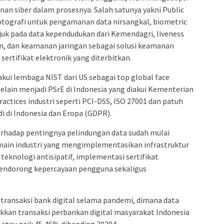
anan siber dalam prosesnya. Salah satunya yakni Public
iptografi untuk pengamanan data nirsangkal, biometric
uk pada data kependudukan dari Kemendagri, liveness
an, dan keamanan jaringan sebagai solusi keamanan
sertifikat elektronik yang diterbitkan.
kui lembaga NIST dari US sebagai top global face
Selain menjadi PSrE di Indonesia yang diakui Kementerian
actices industri seperti PCI-DSS, ISO 27001 dan patuh
i di Indonesia dan Eropa (GDPR).
erhadap pentingnya pelindungan data sudah mulai
main industri yang mengimplementasikan infrastruktur
teknologi antisipatif, implementasi sertifikat
mendorong kepercayaan pengguna sekaligus
 transaksi bank digital selama pandemi, dimana data
kkan transaksi perbankan digital masyarakat Indonesia