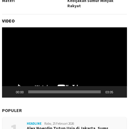
Kebijakan Sumur Minyak
Materi
Rakyat
VIDEO
Pemutar
Video
00:00
03:05
POPULER
HEADLINE
Rabu, 25 Februari 2026
Alex Noerdin Tutup Usia di Jakarta, Sums…