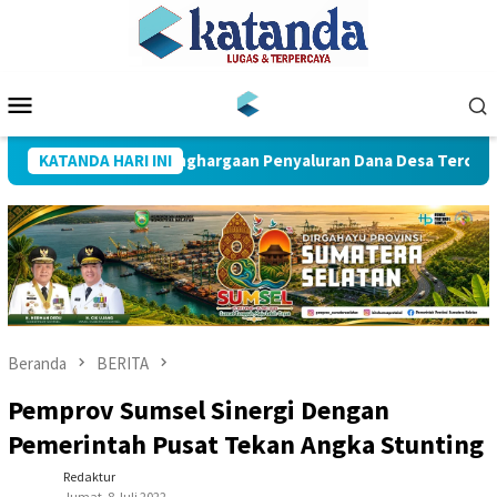
Loncat
ke
konten
Menu
Mobile
Muba Raih Penghargaan Penyaluran Dana Desa Tercepat
KATANDA HARI INI
Beranda
BERITA
Pemprov Sumsel Sinergi Dengan
Pemerintah Pusat Tekan Angka Stunting
Redaktur
Jumat, 8 Juli 2022