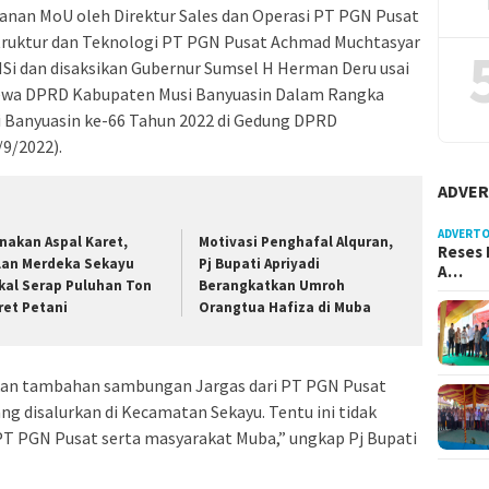
ganan MoU oleh Direktur Sales dan Operasi PT PGN Pusat
astruktur dan Teknologi PT PGN Pusat Achmad Muchtasyar
MSi dan disaksikan Gubernur Sumsel H Herman Deru usai
mewa DPRD Kabupaten Musi Banyuasin Dalam Rangka
i Banyuasin ke-66 Tahun 2022 di Gedung DPRD
9/2022).
ADVER
ADVERTO
nakan Aspal Karet,
Motivasi Penghafal Alquran,
Reses 
lan Merdeka Sekayu
Pj Bupati Apriyadi
A…
kal Serap Puluhan Ton
Berangkatkan Umroh
ret Petani
Orangtua Hafiza di Muba
kan tambahan sambungan Jargas dari PT PGN Pusat
g disalurkan di Kecamatan Sekayu. Tentu ini tidak
PT PGN Pusat serta masyarakat Muba,” ungkap Pj Bupati