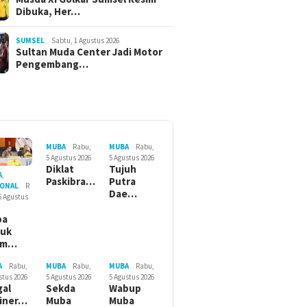
Dibuka, Her…
SUMSEL
Sabtu, 1 Agustus 2026
Sultan Muda Center Jadi Motor
Pengembang…
MUBA
Rabu,
MUBA
Rabu,
5 Agustus 2026
5 Agustus 2026
Diklat
Tujuh
A
,
Paskibra…
Putra
IONAL
R
Dae…
5 Agustus
ba
suk
am…
A
Rabu,
MUBA
Rabu,
MUBA
Rabu,
stus 2026
5 Agustus 2026
5 Agustus 2026
gal
Sekda
Wabup
iner…
Muba
Muba