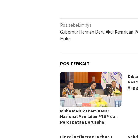
Navigasi
Pos sebelumnya
Gubernur Herman Deru Akui Kemajuan Pe
pos
Muba
POS TERKAIT
Dikl
Resm
Angg
Muba Masuk Enam Besar
Nasional Penilaian PTSP dan
Percepatan Berusaha
Illegal Refinery di Keban I
Sekd