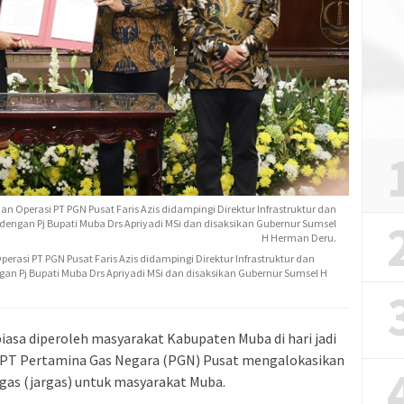
n Operasi PT PGN Pusat Faris Azis didampingi Direktur Infrastruktur dan
engan Pj Bupati Muba Drs Apriyadi MSi dan disaksikan Gubernur Sumsel
H Herman Deru.
rasi PT PGN Pusat Faris Azis didampingi Direktur Infrastruktur dan
n Pj Bupati Muba Drs Apriyadi MSi dan disaksikan Gubernur Sumsel H
iasa diperoleh masyarakat Kabupaten Muba di hari jadi
a, PT Pertamina Gas Negara (PGN) Pusat mengalokasikan
gas (jargas) untuk masyarakat Muba.