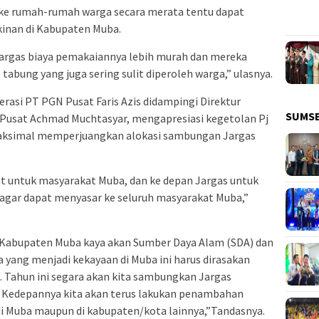
 ke rumah-rumah warga secara merata tentu dapat
inan di Kabupaten Muba.
argas biaya pemakaiannya lebih murah dan mereka
abung yang juga sering sulit diperoleh warga,” ulasnya.
erasi PT PGN Pusat Faris Azis didampingi Direktur
SUMS
 Pusat Achmad Muchtasyar, mengapresiasi kegetolan Pj
maksimal memperjuangkan alokasi sambungan Jargas
t untuk masyarakat Muba, dan ke depan Jargas untuk
 agar dapat menyasar ke seluruh masyarakat Muba,”
 Kabupaten Muba kaya akan Sumber Daya Alam (SDA) dan
 yang menjadi kekayaan di Muba ini harus dirasakan
 Tahun ini segara akan kita sambungkan Jargas
. Kedepannya kita akan terus lakukan penambahan
di Muba maupun di kabupaten/kota lainnya,”Tandasnya.