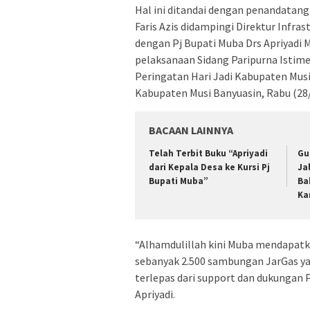
Hal ini ditandai dengan penandatan
Faris Azis didampingi Direktur Infr
dengan Pj Bupati Muba Drs Apriyadi 
pelaksanaan Sidang Paripurna Isti
Peringatan Hari Jadi Kabupaten Mus
Kabupaten Musi Banyuasin, Rabu (28/
BACAAN LAINNYA
Telah Terbit Buku “Apriyadi
Gu
dari Kepala Desa ke Kursi Pj
Ja
Bupati Muba”
Ba
Ka
“Alhamdulillah kini Muba mendapat
sebanyak 2.500 sambungan JarGas yan
terlepas dari support dan dukungan 
Apriyadi.