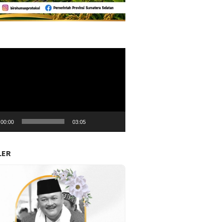
r
00:00
03:05
LER