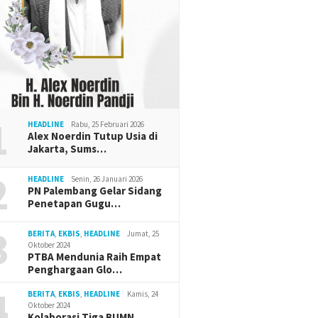
1
HEADLINE
Rabu, 25 Februari 2026
Alex Noerdin Tutup Usia di
Jakarta, Sums…
2
HEADLINE
Senin, 26 Januari 2026
PN Palembang Gelar Sidang
Penetapan Gugu…
3
BERITA
,
EKBIS
,
HEADLINE
Jumat, 25
Oktober 2024
PTBA Mendunia Raih Empat
Penghargaan Glo…
4
BERITA
,
EKBIS
,
HEADLINE
Kamis, 24
Oktober 2024
Kolaborasi Tiga BUMN