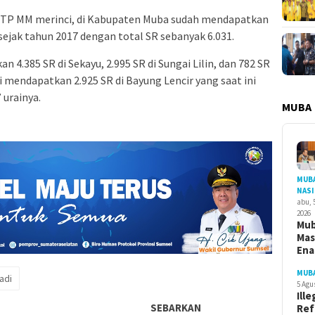
STP MM merinci, di Kabupaten Muba sudah mendapatkan
ejak tahun 2017 dengan total SR sebanyak 6.031.
 4.385 SR di Sekayu, 2.995 SR di Sungai Lilin, dan 782 SR
ni mendapatkan 2.925 SR di Bayung Lencir yang saat ini
 urainya.
MUBA
MUB
NAS
abu, 
2026
Mu
Ma
En
MUB
adi
5 Agu
Ille
SEBARKAN
Ref