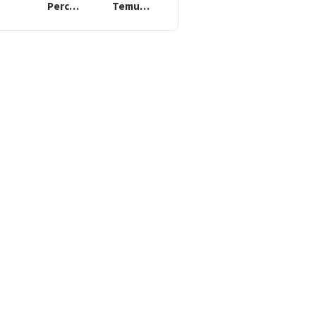
Perc…
Temu…