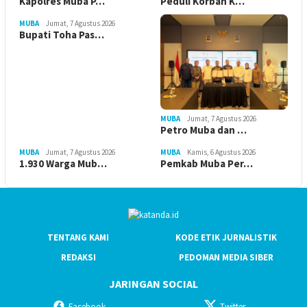
Kapolres Muba P…
Peduli Korban K…
MUBA
Jumat, 7 Agustus 2026
Bupati Toha Pas…
MUBA
Jumat, 7 Agustus 2026
Petro Muba dan …
MUBA
Jumat, 7 Agustus 2026
MUBA
Kamis, 6 Agustus 2026
1.930 Warga Mub…
Pemkab Muba Per…
TENTANG KAMI
KODE ETIK JURNALISTIK
REDAKSI
PEDOMAN MEDIA SIBER
JARINGAN SOCIAL
Facebook
Twitter