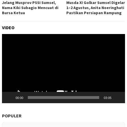
Jelang Musprov PSSI Sumsel,
Musda XI Golkar Sumsel Digelar
Nama Kiki Subagio Mencuat di
1–2 Agustus, Anita Noeringhati
Bursa Ketua
Pastikan Persiapan Rampung
VIDEO
Pemutar
Video
00:00
03:05
POPULER