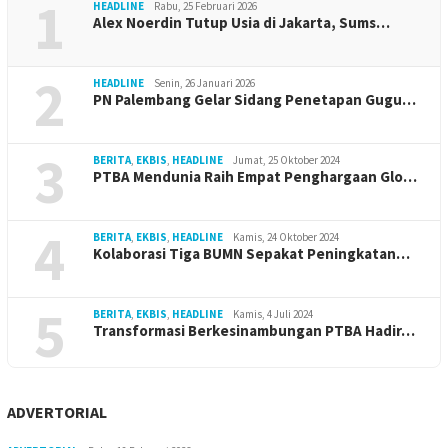
1
HEADLINE
Rabu, 25 Februari 2026
Alex Noerdin Tutup Usia di Jakarta, Sums…
2
HEADLINE
Senin, 26 Januari 2026
PN Palembang Gelar Sidang Penetapan Gugu…
3
BERITA
,
EKBIS
,
HEADLINE
Jumat, 25 Oktober 2024
PTBA Mendunia Raih Empat Penghargaan Glo…
4
BERITA
,
EKBIS
,
HEADLINE
Kamis, 24 Oktober 2024
Kolaborasi Tiga BUMN Sepakat Peningkatan…
5
BERITA
,
EKBIS
,
HEADLINE
Kamis, 4 Juli 2024
Transformasi Berkesinambungan PTBA Hadir…
ADVERTORIAL