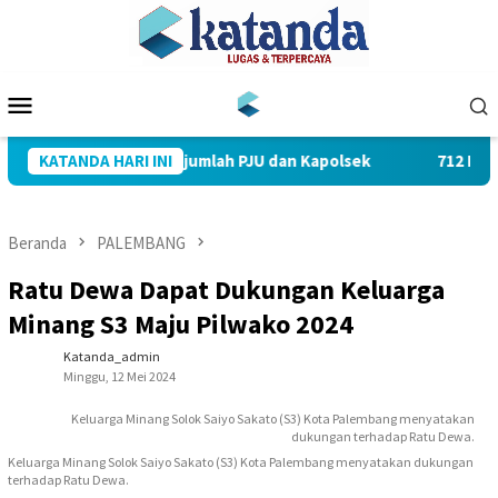
Loncat
ke
konten
Menu
Mobile
 Pimpin Sertijab Sejumlah PJU dan Kapolsek
KATANDA HARI INI
712 Pegawai
Beranda
PALEMBANG
Ratu Dewa Dapat Dukungan Keluarga
Minang S3 Maju Pilwako 2024
Katanda_admin
Minggu, 12 Mei 2024
Keluarga Minang Solok Saiyo Sakato (S3) Kota Palembang menyatakan
dukungan terhadap Ratu Dewa.
Keluarga Minang Solok Saiyo Sakato (S3) Kota Palembang menyatakan dukungan
terhadap Ratu Dewa.