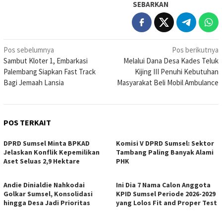
SEBARKAN
Navigasi
Pos sebelumnya
Pos berikutnya
Sambut Kloter 1, Embarkasi
Melalui Dana Desa Kades Teluk
pos
Palembang Siapkan Fast Track
Kijing III Penuhi Kebutuhan
Bagi Jemaah Lansia
Masyarakat Beli Mobil Ambulance
POS TERKAIT
DPRD Sumsel Minta BPKAD
Komisi V DPRD Sumsel: Sektor
Jelaskan Konflik Kepemilikan
Tambang Paling Banyak Alami
Aset Seluas 2,9 Hektare
PHK
Andie Dinialdie Nahkodai
Ini Dia 7 Nama Calon Anggota
Golkar Sumsel, Konsolidasi
KPID Sumsel Periode 2026-2029
hingga Desa Jadi Prioritas
yang Lolos Fit and Proper Test