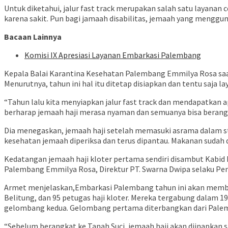
Untuk diketahui, jalur fast track merupakan salah satu layanan c
karena sakit. Pun bagi jamaah disabilitas, jemaah yang menggun
Bacaan Lainnya
Komisi IX Apresiasi Layanan Embarkasi Palembang
Kepala Balai Karantina Kesehatan Palembang Emmilya Rosa saat 
Menurutnya, tahun ini hal itu ditetap disiapkan dan tentu saja l
“Tahun lalu kita menyiapkan jalur fast track dan mendapatkan ap
berharap jemaah haji merasa nyaman dan semuanya bisa berangk
Dia menegaskan, jemaah haji setelah memasuki asrama dalam stat
kesehatan jemaah diperiksa dan terus dipantau. Makanan sudah dis
Kedatangan jemaah haji kloter pertama sendiri disambut Kabi
Palembang Emmilya Rosa, Direktur PT. Swarna Dwipa selaku Peng
Armet menjelaskan,Embarkasi Palembang tahun ini akan membera
Belitung, dan 95 petugas haji kloter. Mereka tergabung dalam 
gelombang kedua. Gelombang pertama diterbangkan dari Pale
“Sebelum berangkat ke Tanah Suci, jemaah haji akan diinapkan 