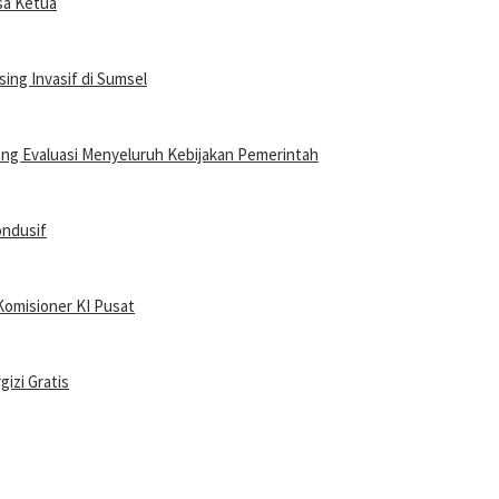
sa Ketua
ing Invasif di Sumsel
ong Evaluasi Menyeluruh Kebijakan Pemerintah
ondusif
Komisioner KI Pusat
izi Gratis