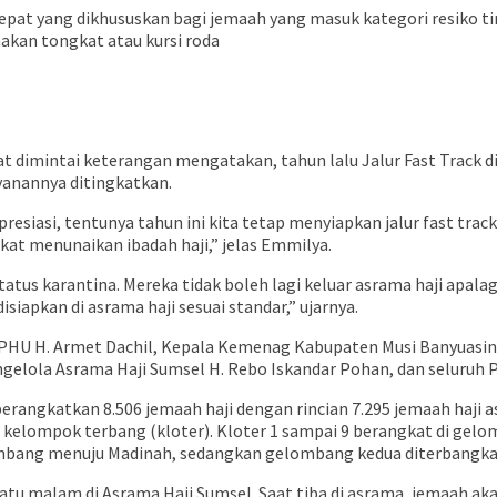
epat yang dikhususkan bagi jemaah yang masuk kategori resiko ting
akan tongkat atau kursi roda
dimintai keterangan mengatakan, tahun lalu Jalur Fast Track dis
ayanannya ditingkatkan.
resiasi, tentunya tahun ini kita tetap menyiapkan jalur fast tra
at menunaikan ibadah haji,” jelas Emmilya.
us karantina. Mereka tidak boleh lagi keluar asrama haji apalag
iapkan di asrama haji sesuai standar,” ujarnya.
d PHU H. Armet Dachil, Kepala Kemenag Kabupaten Musi Banyuasi
elola Asrama Haji Sumsel H. Rebo Iskandar Pohan, dan seluruh P
ngkatkan 8.506 jemaah haji dengan rincian 7.295 jemaah haji as
19 kelompok terbang (kloter). Kloter 1 sampai 9 berangkat di gel
mbang menuju Madinah, sedangkan gelombang kedua diterbangka
satu malam di Asrama Haji Sumsel. Saat tiba di asrama, jemaah 