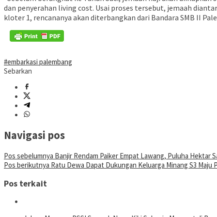
dan penyerahan living cost. Usai proses tersebut, jemaah diant
kloter 1, rencananya akan diterbangkan dari Bandara SMB II Pal
#embarkasi palembang
Sebarkan
Navigasi pos
Pos sebelumnya
Banjir Rendam Paiker Empat Lawang, Puluha Hektar Sa
Pos berikutnya
Ratu Dewa Dapat Dukungan Keluarga Minang S3 Maju P
Pos terkait