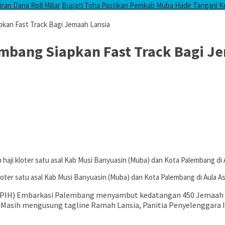
ran Dana Rp8 Miliar
Bupati Toha Pastikan Pemkab Muba Hadir Tangani 
pkan Fast Track Bagi Jemaah Lansia
mbang Siapkan Fast Track Bagi J
ji kloter satu asal Kab Musi Banyuasin (Muba) dan Kota Palembang di 
ter satu asal Kab Musi Banyuasin (Muba) dan Kota Palembang di Aula As
PPIH) Embarkasi Palembang menyambut kedatangan 450 Jemaah haj
. Masih mengusung tagline Ramah Lansia, Panitia Penyelenggara I