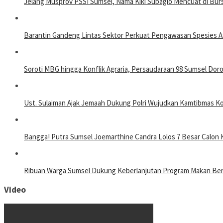
Jelang Musprov PSSI Sumsel, Nama Kiki Subagio Mencuat di Bur
Barantin Gandeng Lintas Sektor Perkuat Pengawasan Spesies As
Soroti MBG hingga Konflik Agraria, Persaudaraan 98 Sumsel Dor
Ust. Sulaiman Ajak Jemaah Dukung Polri Wujudkan Kamtibmas K
Bangga! Putra Sumsel Joemarthine Candra Lolos 7 Besar Calon 
Ribuan Warga Sumsel Dukung Keberlanjutan Program Makan Berg
Video