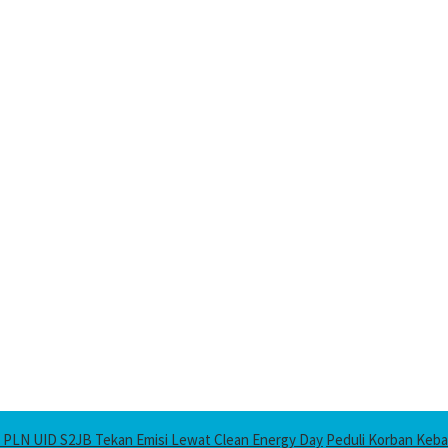
 PLN UID S2JB Tekan Emisi Lewat Clean Energy Day
Peduli Korban Keba