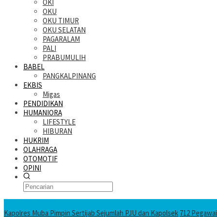
OKI
OKU
OKU TIMUR
OKU SELATAN
PAGARALAM
PALI
PRABUMULIH
BABEL
PANGKALPINANG
EKBIS
Migas
PENDIDIKAN
HUMANIORA
LIFESTYLE
HIBURAN
HUKRIM
OLAHRAGA
OTOMOTIF
OPINI
KATANDA HARI INI
Kapolres Muba Pimpin Sertijab Sejumlah PJU dan Kapolsek
712 Pegawai