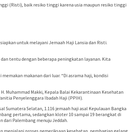
gi (Risti), baik resiko tinggi karena usia maupun resiko tinggi
iapkan untuk melayani Jemaah Haji Lansia dan Risti.
ck dan tentu dengan beberapa peningkatan layanan. Kita
i memakan makanan dari luar. “Di asrama haji, kondisi
n H. Muhammad Makki, Kepala Balai Kekarantinaan Kesehatan
anitia Penyelenggara Ibadah Haji (PPIH).
al Sumatera Selatan, 1.116 jemaah haji asal Kepulauan Bangka
ombang pertama, sedangkan kloter 10 sampai 19 berangkat di
n dari Palembang menuju Jeddah.
akan menjalani proses pemeriksaan kesehatan, pembagian gelang,