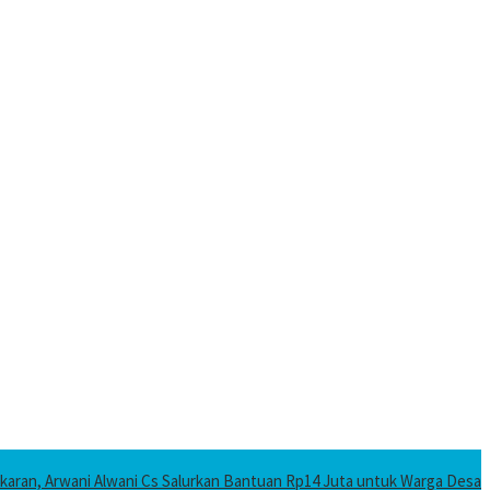
karan, Arwani Alwani Cs Salurkan Bantuan Rp14 Juta untuk Warga Desa