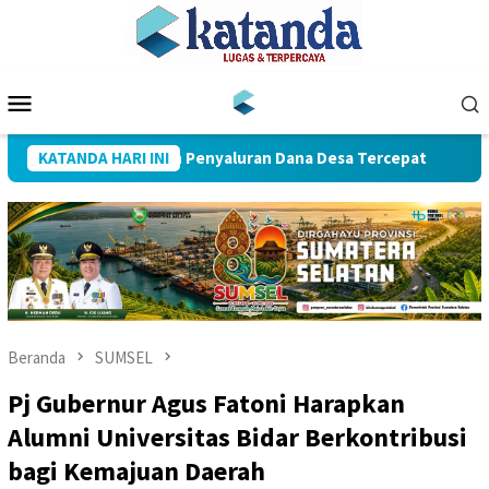
Loncat
ke
konten
Menu
Mobile
h Penghargaan Penyaluran Dana Desa Tercepat
KATANDA HARI INI
Dua Hari
Beranda
SUMSEL
Pj Gubernur Agus Fatoni Harapkan
Alumni Universitas Bidar Berkontribusi
bagi Kemajuan Daerah