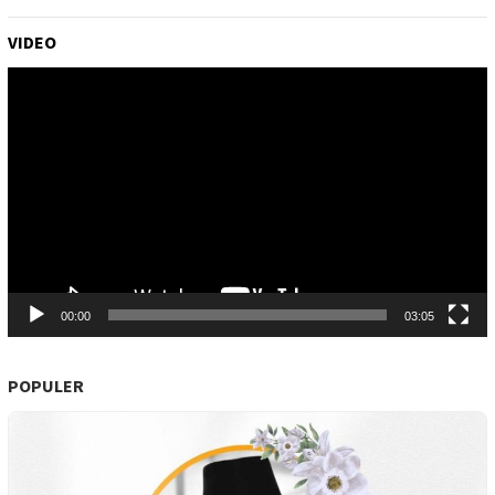
VIDEO
Pemutar
Video
00:00
03:05
POPULER