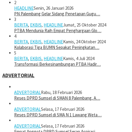
2
HEADLINE
Senin, 26 Januari 2026
PN Palembang Gelar Sidang Penetapan Gugu…
3
BERITA
,
EKBIS
,
HEADLINE
Jumat, 25 Oktober 2024
PTBA Mendunia Raih Empat Penghargaan Glo…
4
BERITA
,
EKBIS
,
HEADLINE
Kamis, 24 Oktober 2024
Kolaborasi Tiga BUMN Sepakat Peningkatan…
5
BERITA
,
EKBIS
,
HEADLINE
Kamis, 4 Juli 2024
Transformasi Berkesinambungan PTBA Hadir…
ADVERTORIAL
ADVERTORIAL
Rabu, 18 Februari 2026
Reses DPRD Sumsel di SMAN 8 Palembang, A…
ADVERTORIAL
Selasa, 17 Februari 2026
Reses DPRD Sumsel di SMA N 1 Lawang Weta…
ADVERTORIAL
Selasa, 17 Februari 2026
Empat Anggota DPRD Sumsel Serap Aspirasi…