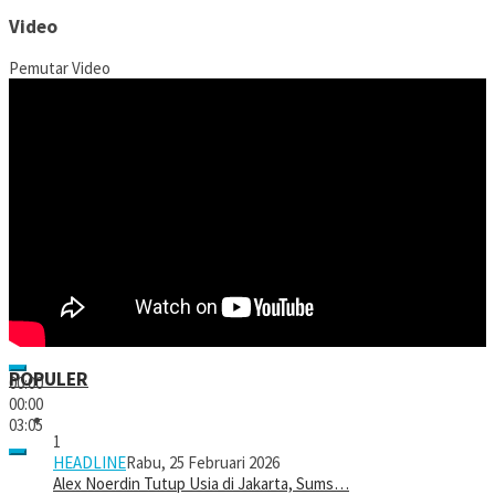
Video
Pemutar Video
POPULER
00:00
00:00
03:05
1
HEADLINE
Rabu, 25 Februari 2026
Alex Noerdin Tutup Usia di Jakarta, Sums…