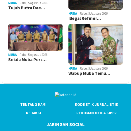
MUBA
Rabu, 5 Agustus 2026
Tujuh Putra Dae…
MUBA
Rabu, 5 Agustus 2026
Illegal Refiner…
MUBA
Rabu, 5 Agustus 2026
Sekda Muba Perc…
MUBA
Rabu, 5 Agustus 2026
Wabup Muba Temu…
TENTANG KAMI
KODE ETIK JURNALISTIK
REDAKSI
PEDOMAN MEDIA SIBER
JARINGAN SOCIAL