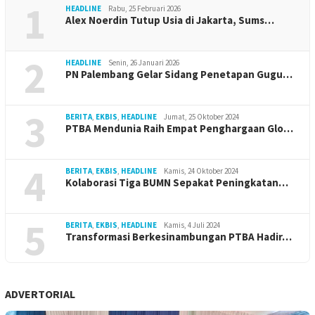
1
HEADLINE
Rabu, 25 Februari 2026
Alex Noerdin Tutup Usia di Jakarta, Sums…
2
HEADLINE
Senin, 26 Januari 2026
PN Palembang Gelar Sidang Penetapan Gugu…
3
BERITA
,
EKBIS
,
HEADLINE
Jumat, 25 Oktober 2024
PTBA Mendunia Raih Empat Penghargaan Glo…
4
BERITA
,
EKBIS
,
HEADLINE
Kamis, 24 Oktober 2024
Kolaborasi Tiga BUMN Sepakat Peningkatan…
5
BERITA
,
EKBIS
,
HEADLINE
Kamis, 4 Juli 2024
Transformasi Berkesinambungan PTBA Hadir…
ADVERTORIAL