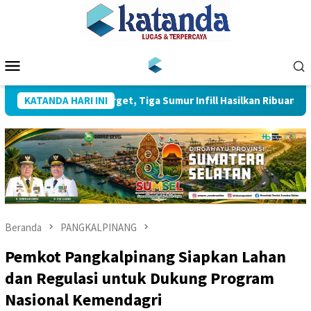
Loncat
ke
konten
Menu
Mobile
 Pecahkan Target, Tiga Sumur Infill Hasilkan Ribuan Barel Minyak
KATANDA HARI INI
Beranda
PANGKALPINANG
Pemkot Pangkalpinang Siapkan Lahan
dan Regulasi untuk Dukung Program
Nasional Kemendagri