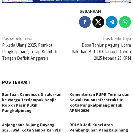
SEBARKAN
Navigasi
Pos sebelumnya
Pos berikutnya
Pilkada Ulang 2025, Pemkot
Desa Tanjung Agung Utara
pos
Pangkalpinang Tetap Komit di
Salurkan BLT-DD Tahap II Tahun
Tengah Defisit Anggaran
2025 kepada 25 KPM
POS TERKAIT
Bantuan Kemensos Disalurkan
Kementerian PUPR Terima dan
ke Warga Terdampak Banjir
Kawal Usulan Infrastruktur
Rob di Pasir Putih
Kota Pangkalpinang untuk
Pangkalpinang
APBN 2026
Anjangsana Bujang Dayang
RPJMD Jadi Kunci Arah
2025, Wali Kota Sampaikan Visi
Pembangunan Pangkalpinang