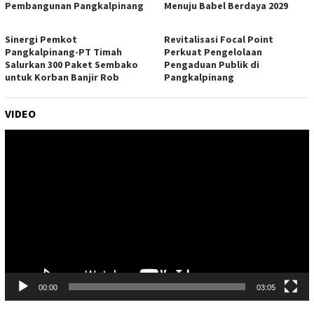
Pembangunan Pangkalpinang
Menuju Babel Berdaya 2029
Sinergi Pemkot
Revitalisasi Focal Point
Pangkalpinang-PT Timah
Perkuat Pengelolaan
Salurkan 300 Paket Sembako
Pengaduan Publik di
untuk Korban Banjir Rob
Pangkalpinang
VIDEO
Pemutar
Video
00:00
03:05