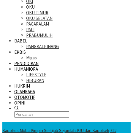
OKI
OKU
OKU TIMUR
OKU SELATAN
PAGARALAM
PALI
PRABUMULIH
BABEL
PANGKALPINANG
EKBIS
Migas
PENDIDIKAN
HUMANIORA
LIFESTYLE
HIBURAN
HUKRIM
OLAHRAGA
OTOMOTIF
OPINI
KATANDA HARI INI
Kapolres Muba Pimpin Sertijab Sejumlah PJU dan Kapolsek
712